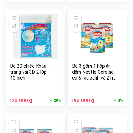
Bộ 20 chiếc Khẩu
Bộ 3 gồm 1 hộp ăn
trang vải 3D 2 lớp –
dặm Nestle Cerelac
10 bịch
cá & rau xanh và 2 hộp
gà hầm cà rốt
120.000
₫
190.000
₫
20%
3%