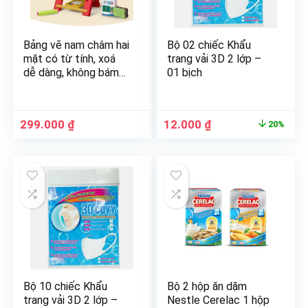
Bảng vẽ nam châm hai
Bộ 02 chiếc Khẩu
mặt có từ tính, xoá
trang vải 3D 2 lớp –
dễ dàng, không bám
01 bịch
bụi hình chim cánh cụt
kèm bút và nam châm
299.000
₫
12.000
₫
20%
Bộ 10 chiếc Khẩu
Bộ 2 hộp ăn dặm
trang vải 3D 2 lớp –
Nestle Cerelac 1 hộp