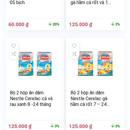
05 bịch
gà hầm cà rốt và 1
hộp cá & rau xanh
60.000
₫
125.000
₫
20%
3%
Bộ 2 hộp ăn dặm
Bộ 2 hộp ăn dặm
Nestle Cerelac cá và
Nestle Cerelac gà
rau xanh 8 -24 tháng
hầm cà rốt 7 – 24
tháng
125.000
₫
125.000
₫
3%
3%