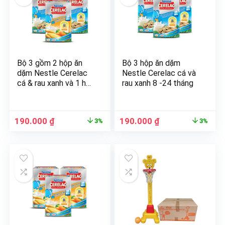
Bộ 3 gồm 2 hộp ăn
Bộ 3 hộp ăn dặm
dặm Nestle Cerelac
Nestle Cerelac cá và
cá & rau xanh và 1 hộp
rau xanh 8 -24 tháng
gà hầm cà rốt
190.000
₫
190.000
₫
3%
3%