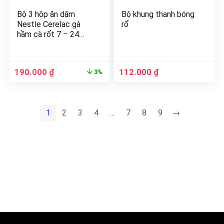
Bộ 3 hộp ăn dặm
Bộ khung thanh bóng
Nestle Cerelac gà
rổ
hầm cà rốt 7 – 24
tháng
190.000
₫
112.000
₫
3%
1
2
3
4
…
7
8
9
→