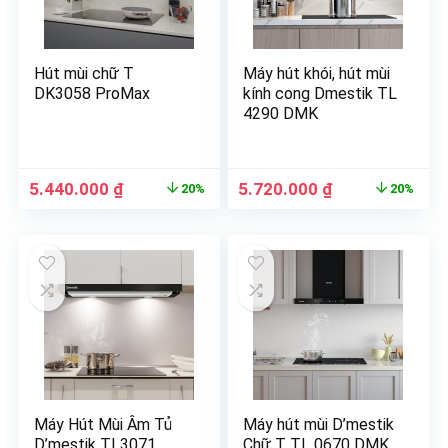
Hút mùi chữ T
Máy hút khói, hút mùi
DK3058 ProMax
kính cong Dmestik TL
4290 DMK
5.440.000
₫
5.720.000
₫
20%
20%
Máy Hút Mùi Âm Tủ
Máy hút mùi D’mestik
D’mestik TL3071
Chữ T TL 0670 DMK