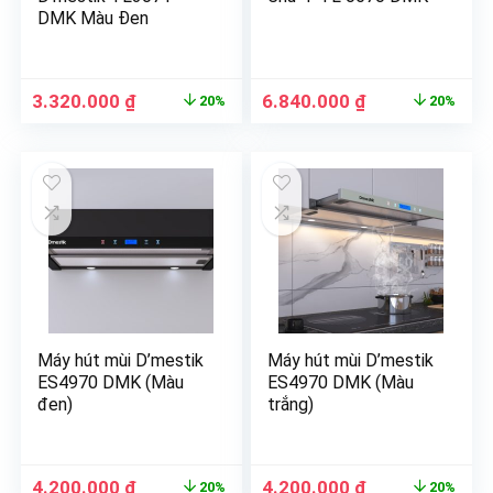
DMK Màu Đen
3.320.000
₫
6.840.000
₫
20%
20%
Máy hút mùi D’mestik
Máy hút mùi D’mestik
ES4970 DMK (Màu
ES4970 DMK (Màu
đen)
trắng)
4.200.000
₫
4.200.000
₫
20%
20%