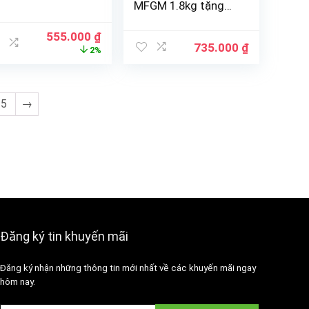
MFGM 1.8kg tặng
đồ chơi làm vườn
cho bé
555.000
₫
735.000
₫
2%
5
→
Đăng ký tin khuyến mãi
Đăng ký nhận những thông tin mới nhất về các khuyến mãi ngay
hôm nay.