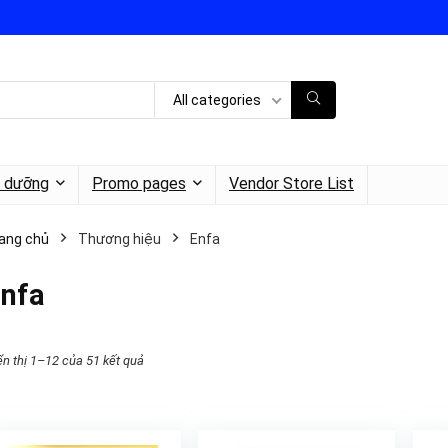
All categories
h dưỡng
Promo pages
Vendor Store List
ang chủ
Thương hiệu
Enfa
nfa
ển thị 1–12 của 51 kết quả