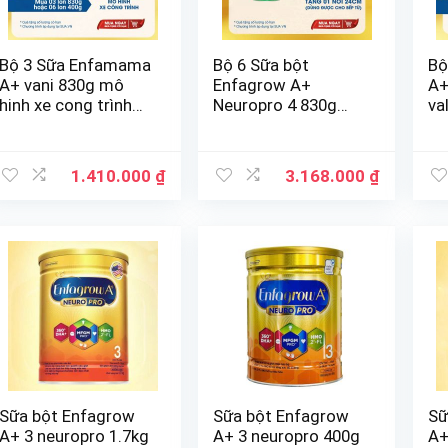
Bộ 3 Sữa Enfamama
Bộ 6 Sữa bột
Bộ
A+ vani 830g mô
Enfagrow A+
A+
hinh xe cong trình
Neuropro 4 830g
val
cho bé
tặng 1 nồi
1.410.000
₫
3.168.000
₫
Sữa bột Enfagrow
Sữa bột Enfagrow
Sữ
A+ 3 neuropro 1.7kg
A+ 3 neuropro 400g
A+