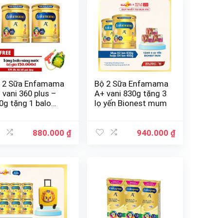
 2 Sữa Enfamama
Bộ 2 Sữa Enfamama
 vani 360 plus –
A+ vani 830g tặng 3
0g tặng 1 balo
lọ yến Bionest mum
ng nước
880.000
₫
940.000
₫