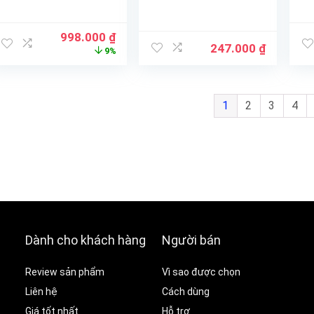
998.000
₫
247.000
₫
9%
1
2
3
4
Dành cho khách hàng
Người bán
Review sản phẩm
Vì sao được chọn
Liên hệ
Cách dùng
Giá tốt nhất
Hỗ trợ