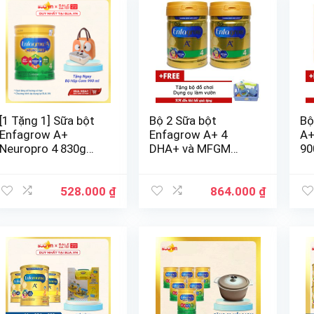
[1 Tặng 1] Sữa bột
Bộ 2 Sữa bột
Bộ
Enfagrow A+
Enfagrow A+ 4
A+
Neuropro 4 830g
DHA+ và MFGM
90
Tặng 1 Bộ hộp cơm
870g tặng đồ chơi
sú
990 ml
làm vườn cho bé
528.000
₫
864.000
₫