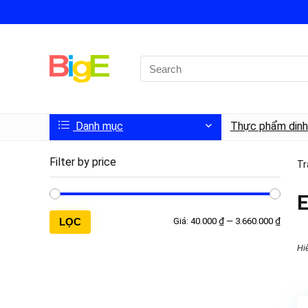
Danh mục
Thực phẩm din
Filter by price
Tr
E
LỌC
Giá:
40.000 ₫
—
3.660.000 ₫
Hi