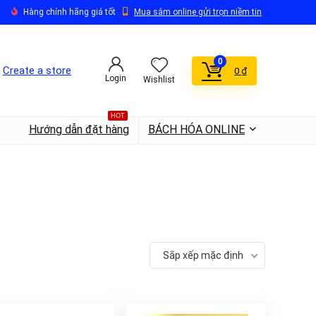
Hàng chính hãng giá tốt
Mua sắm online gửi trọn niềm tin
0
Create a store
0
₫
Login
Wishlist
HOT
Hướng dẫn đặt hàng
BÁCH HÓA ONLINE
Sắp xếp mặc định