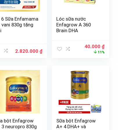
 6 Sữa Enfamama
Lóc sữa nước
 vani 830g tặng
Enfagrow A 360
i
Brain DHA
40.000
₫
2.820.000
₫
11%
a bột Enfagrow
Sữa bột Enfagrow
 3 neuropro 830g
A+ 4 DHA+ và