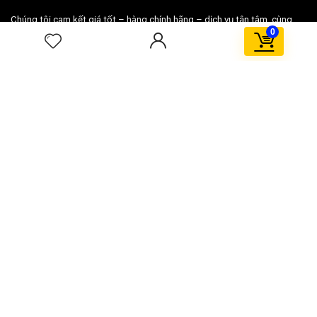
Chúng tôi cam kết giá tốt – hàng chính hãng – dịch vụ tận tâm, cùng
0
nhiều ưu đãi hấp dẫn như đổi trả miễn phí, thanh toán khi nhận hàng và
hỗ trợ khách hàng 24/7.
BigE.vn – Chọn là thích, Mua là yên tâm!
Dành cho khách hàng
Review sản phẩm
Liên hệ
Giá tốt nhất
Catalog
Người bán
Vì sao được chọn
Cách dùng