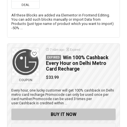
DEAL
All these Blocks are added via Elementor in Frontend Editing.
You can add such blocks manually or import Data from
Products (just type name of product which you want to import)
-50% ...
7 năm ago
Expired
Win 100% Cashback
EXPIRED
Every Hour on Delhi Metro
Card Recharge
$33.99
COUPON
Every hour, one lucky customer will get 100% cashback on Delhi
metro card recharge.Promocode can only be used once per
card number.Promocode can be used 3 times per
user.Cashback is credited within ...
BUY IT NOW