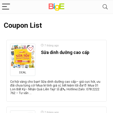
Coupon List
7 tháng ago
Sữa dinh dưỡng cao cấp
DEAL
Cơ hội vàng cho bạn! Sữa dinh dưỡng cao cấp– giá cực hời, ưu
đãi chưa từng có! Mua lẻ tính giá sỉ, tiết kiệm tối đa!🥛 Mua 01
Lon Bất Kỳ– Nhận Quà Liền Tay! 🛒💰📞 Hotline/Zalo: 078 2222
762 – Tư vấn ...
7 tháng ago