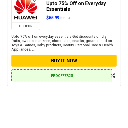
Upto 75% Off on Everyday
Essentials
$55.99
$11.04
COUPON
Upto 75% off on everyday essentials.Get discounts on dry
fruits, sweets, namkeen, chocolates, snacks, gourmet and on
Toys & Games, Baby products, Beauty, Personal Care & Health
Appliances, ...
BUY IT NOW
PROOFFER25