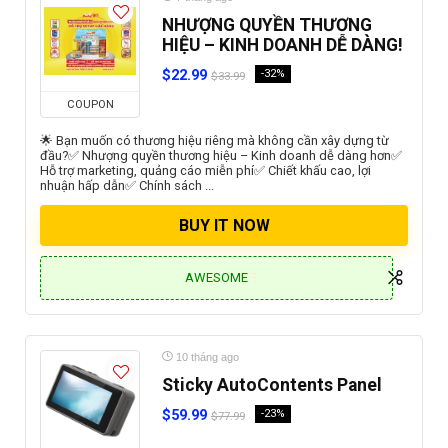
NHƯỢNG QUYỀN THƯƠNG
HIỆU – KINH DOANH DỄ DÀNG!
$22.99
-32%
$33.99
COUPON
🌟 Bạn muốn có thương hiệu riêng mà không cần xây dựng từ
đầu?✅ Nhượng quyền thương hiệu – Kinh doanh dễ dàng hơn✅
Hỗ trợ marketing, quảng cáo miễn phí✅ Chiết khấu cao, lợi
nhuận hấp dẫn✅ Chính sách ...
BUY IT NOW
AWESOME
10 tháng ago
Sticky AutoContents Panel
$59.99
-23%
$77.99