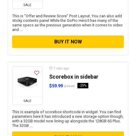
SALE
This is "Offer and Review Score" Post Layout. You can also add
sticky contents panel While the GoPro Hero5 has many of the
same specs as the previous generation when it comes to video
and ...
BUY IT NOW
7 năm ago
Scorebox in sidebar
$59.99
-25%
$79.99
SALE
This is example of scorebox shortcode in widget. You can find
parameters here It has introduced a new storage option though,
with a 32GB model now lining up alongside the 128GB 6S Plus.
The 32GB ...