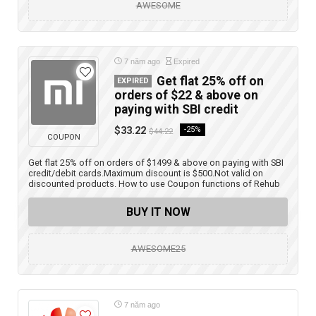
AWESOME
7 năm ago
Expired
Get flat 25% off on
EXPIRED
orders of $22 & above on
paying with SBI credit
$33.22
-25%
$44.22
COUPON
Get flat 25% off on orders of $1499 & above on paying with SBI
credit/debit cards.Maximum discount is $500.Not valid on
discounted products. How to use Coupon functions of Rehub
BUY IT NOW
AWESOME25
7 năm ago