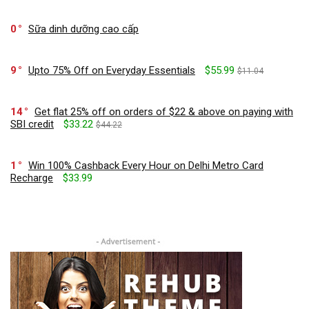
0
Sữa dinh dưỡng cao cấp
9
Upto 75% Off on Everyday Essentials
$55.99
$11.04
14
Get flat 25% off on orders of $22 & above on paying with
SBI credit
$33.22
$44.22
1
Win 100% Cashback Every Hour on Delhi Metro Card
Recharge
$33.99