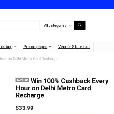
All categories
h dưỡng
Promo pages
Vendor Store List
our on Delhi Metro Card Recharge
Win 100% Cashback Every
EXPIRED
Hour on Delhi Metro Card
Recharge
$33.99