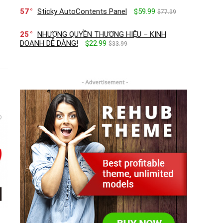
57
Sticky AutoContents Panel
$59.99
$77.99
25
NHƯỢNG QUYỀN THƯƠNG HIỆU – KINH
DOANH DỄ DÀNG!
$22.99
$33.99