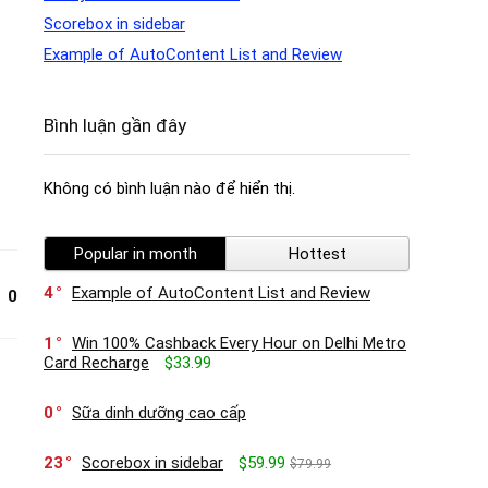
Scorebox in sidebar
Example of AutoContent List and Review
Bình luận gần đây
Không có bình luận nào để hiển thị.
Popular in month
Hottest
4
Example of AutoContent List and Review
0
1
Win 100% Cashback Every Hour on Delhi Metro
Card Recharge
$33.99
0
Sữa dinh dưỡng cao cấp
23
Scorebox in sidebar
$59.99
$79.99