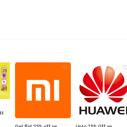
NH
Get flat 25% off on
Upto 75% Off on