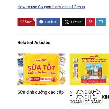
How to use Coupon functions of Rehub
3
Save
Related Articles
Sữa dinh dưỡng cao cấp
NHƯỢNG QUYỀN
THƯƠNG HIỆU – KI
DOANH DỄ DÀNG!