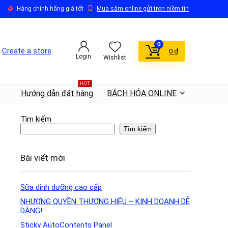
Hàng chính hãng giá tốt
Mua sắm online gửi trọn niềm tin
0
Create a store
0
₫
Login
Wishlist
HOT
Hướng dẫn đặt hàng
BÁCH HÓA ONLINE
Tìm kiếm
Tìm kiếm
Bài viết mới
Sữa dinh dưỡng cao cấp
NHƯỢNG QUYỀN THƯƠNG HIỆU – KINH DOANH DỄ
DÀNG!
Sticky AutoContents Panel