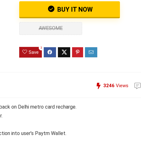
BUY IT NOW
AWESOME
3
Save
3246
Views
back on Delhi metro card recharge.
r.
ction into user’s Paytm Wallet.