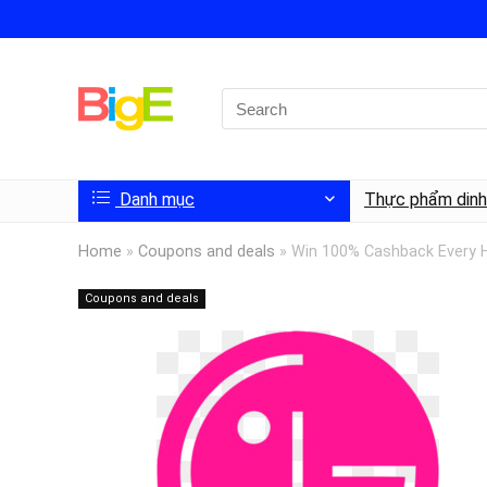
Danh mục
Thực phẩm din
Home
»
Coupons and deals
»
Win 100% Cashback Every H
Coupons and deals