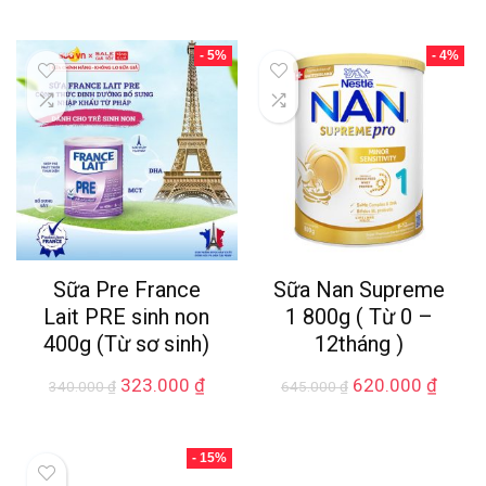
- 5%
- 4%
Sữa Pre France
Sữa Nan Supreme
Lait PRE sinh non
1 800g ( Từ 0 –
400g (Từ sơ sinh)
12tháng )
323.000
₫
620.000
₫
340.000
₫
645.000
₫
- 15%