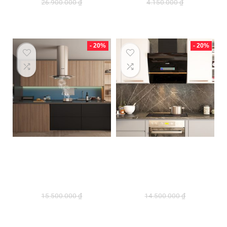
26.900.000
₫
4.150.000
₫
21.520.000
₫
3.320.000
₫
- 20%
- 20%
Máy hút mùi đảo
Máy hút mùi
D’mestik TL 4099
Dmestik TL4790
DMK
DMK
15.500.000
₫
14.500.000
₫
12.400.000
₫
11.600.000
₫