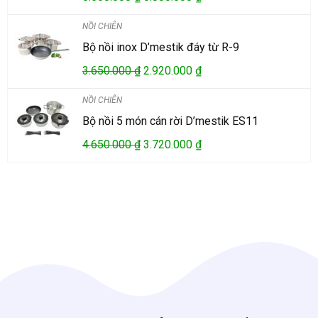
NỒI CHIÊN
Bộ nồi inox D’mestik đáy từ R-9
3.650.000
₫
2.920.000
₫
NỒI CHIÊN
Bộ nồi 5 món cán rời D’mestik ES11
4.650.000
₫
3.720.000
₫