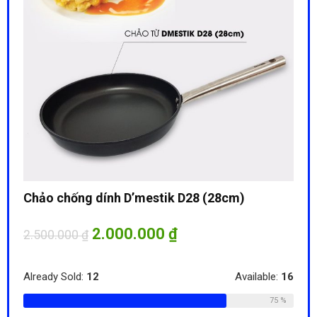
Bộ 
8.5
Chảo chống dính D’mestik D28 (28cm)
Alre
le:
31
2.000.000
₫
2.500.000
₫
68 %
Đừng
Already Sold:
12
Available:
16
0
75 %