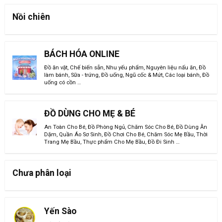
Nồi chiên
BÁCH HÓA ONLINE
Đồ ăn vặt
,
Chế biến sẵn
,
Nhu yếu phẩm
,
Nguyên liệu nấu ăn
,
Đồ
làm bánh
,
Sữa - trứng
,
Đồ uống
,
Ngũ cốc & Mứt
,
Các loại bánh
,
Đồ
uống có cồn
…
ĐỒ DÙNG CHO MẸ & BÉ
An Toàn Cho Bé
,
Đồ Phòng Ngủ
,
Chăm Sóc Cho Bé
,
Đồ Dùng Ăn
Dặm
,
Quần Áo Sơ Sinh
,
Đồ Chơi Cho Bé
,
Chăm Sóc Mẹ Bầu
,
Thời
Trang Mẹ Bầu
,
Thực phẩm Cho Mẹ Bầu
,
Đồ Đi Sinh
…
Chưa phân loại
Yến Sào