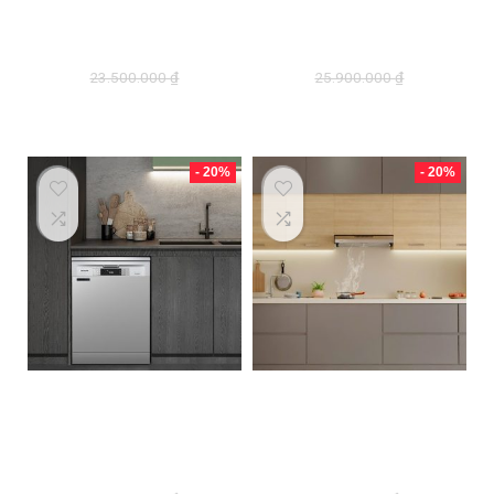
D’mestik ES14-02
D’mestik ES 15-01
SM
(màu đen)
23.500.000
₫
25.900.000
₫
18.800.000
₫
20.720.000
₫
- 20%
- 20%
Máy rửa bát
Máy hút mùi
D’mestik ES 15-01
Dmestik ES
(trắng)
1170DMK