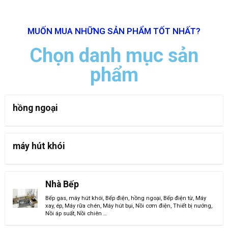
MUỐN MUA NHỮNG SẢN PHẨM TỐT NHẤT?
Chọn danh mục sản
phẩm
hồng ngoại
máy hút khói
Nhà Bếp
Bếp gas, máy hút khói
,
Bếp điện, hồng ngoại
,
Bếp điện từ
,
Máy
xay, ép
,
Máy rữa chén
,
Máy hút bụi
,
Nồi cơm điện
,
Thiết bị nướng
,
Nồi áp suất
,
Nồi chiên
…