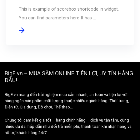
This is example of scorebox shortcode in widget.
You can find parameters here It has ...
BigE.vn – MUA SẮM ONLINE TIỆN LỢI, UY TÍN HÀNG
ĐẦU!
BigE.vn mang đến trải nghiệm mua sắm nhanh, an toàn và tiện lợi với
hàng ngàn sản phẩm chất lượng thuộc nhiều ngành hàng: Thời trang,
Điện tử, Gia dụng, Đồ chơi, Thể thao…
Chúng tôi cam kết giá tốt – hàng chính hãng – dịch vụ tận tâm, cùng
nhiều ưu đãi hấp dẫn như đổi trả miễn phí, thanh toán khi nhận hàng và
hỗ trợ khách hàng 24/7.