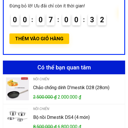
Đừng bỏ lỡ! Ưu đãi chỉ còn ít thời gian!
T
0
0
0
7
0
0
3
1
THÊM VÀO GIỎ HÀNG
Có thể bạn quan tâm
NỒI CHIÊN
Chảo chống dính D’mestik D28 (28cm)
2.500.000
₫
2.000.000
₫
NỒI CHIÊN
Bộ nồi Dmestik DS4 (4 món)
8.500.000
₫
6.800.000
₫