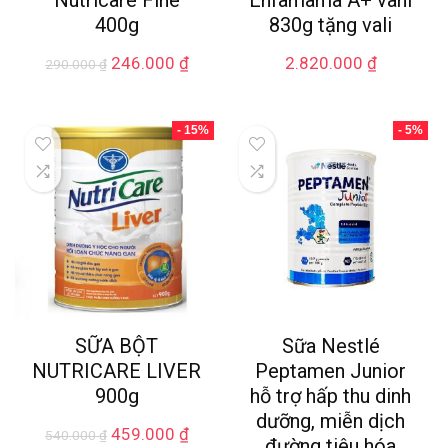
400g
830g tặng vali
246.000
₫
2.820.000
₫
290.000
₫
- 15%
- 5%
SỮA BỘT
Sữa Nestlé
NUTRICARE LIVER
Peptamen Junior
900g
hỗ trợ hấp thu dinh
dưỡng, miễn dịch
459.000
₫
540.000
₫
đường tiêu hóa