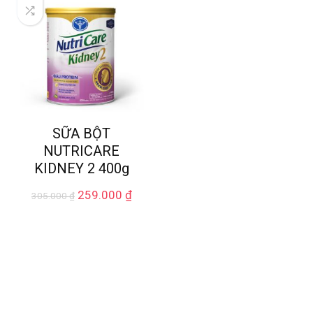
SỮA BỘT
NUTRICARE
KIDNEY 2 400g
259.000
₫
305.000
₫