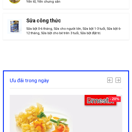
Yến tổ
,
Yến chưng sãn
Sữa công thức
Sữa bột 0-6 tháng
,
Sữa cho người lớn
,
Sữa bột 1-3 tuổi
,
Sữa bột 6-
12 tháng
,
Sữa bột cho bé trên 3 tuổi
,
Sữa bột đặt trị
Ưu đãi trong ngày
 20%
- 20%