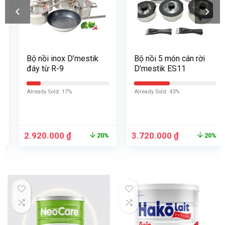
Bộ nồi inox D’mestik
Bộ nồi 5 món cán rời
đáy từ R-9
D’mestik ES11
Already Sold: 17%
Already Sold: 43%
2.920.000
₫
3.720.000
₫
20%
20%