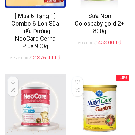
[ Mua 6 Tặng 1]
Sữa Non
Combo 6 Lon Sữa
Colosbaby gold 2+
Tiểu Đường
800g
NeoCare Cerna
453.000
₫
503.000
₫
Plus 900g
2.376.000
₫
2.772.000
₫
- 15%