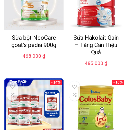
Sữa bột NeoCare
Sữa Hakolait Gain
goat’s pedia 900g
– Tăng Cân Hiệu
Quả
468.000
₫
485.000
₫
- 14%
- 10%