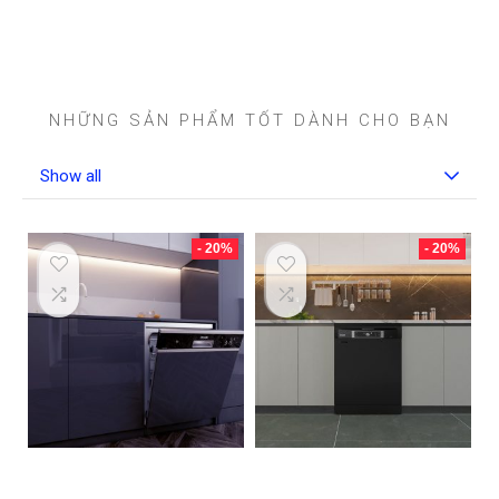
Tìm thấy điều gì thú vị à?
NHỮNG SẢN PHẨM TỐT DÀNH CHO BẠN
Show all
- 20%
- 20%
Máy rửa bát âm tủ
Máy rửa bát