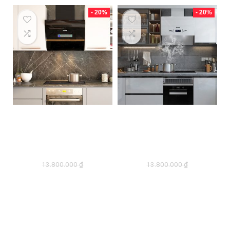
- 20%
- 20%
Máy hút mùi
Máy hút mùi gắn
D’mestik TL 4770
tường D’mestik
DMK
TL4670 DMK
13.800.000
₫
13.800.000
₫
11.040.000
₫
11.040.000
₫