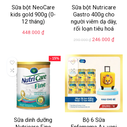
Sữa bột NeoCare
Sữa bột Nutricare
kids gold 900g (0-
Gastro 400g cho
12 tháng)
người viêm dạ dày,
rối loạn tiêu hoá
448.000
₫
246.000
₫
290.000
₫
- 15%
Sữa dinh dưỡng
Bộ 6 Sữa
Nutricare Fine
Enfamama A+ vani