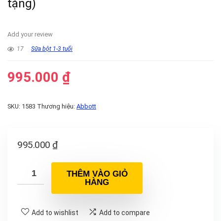
tặng)
Add your review
17
Sữa bột 1-3 tuổi
995.000
₫
SKU:
1583
Thương hiệu:
Abbott
995.000
₫
THÊM VÀO GIỎ
HÀNG
Add to wishlist
Add to compare