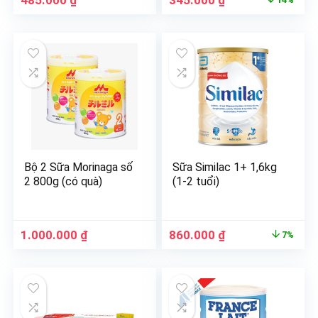
485.000
₫
345.000
₫
Bộ 2 Sữa Morinaga số
Sữa Similac 1+ 1,6kg
2 800g (có quà)
(1-2 tuổi)
1.000.000
₫
860.000
₫
7%