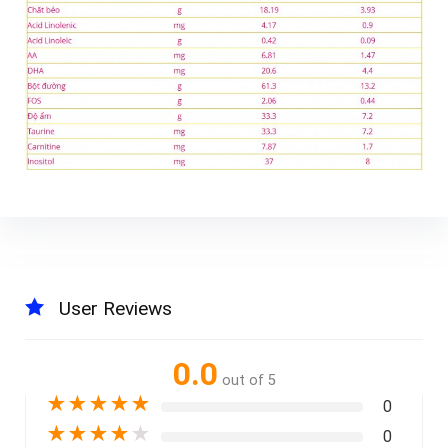
User Reviews
0.0
out of 5
★
★
★
★
★
0
★
★
★
★
★
0