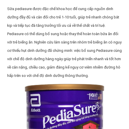
Sữa pediasure được đặc chế khoa học để cung cấp nguồn dinh
dưỡng đầy đủ và cân đối cho trẻ 1-10 tuổi, giúp trẻ nhanh chóng bắt
kịp và tiếp tục đà tăng trưởng tối ưu cả về thể chất và trí tuệ.
Pediasure có thể dùng bổ sung hoặc thay thế hoàn toàn bữa ăn đối
với trẻ biếng ăn. Nghiên cứu lâm sàng trên nhóm trẻ biếng ăn có nguy
cơ thiếu hụt dinh dưỡng đã chứng minh: việc bổ sung Pediasure cùng
với chế độ dinh dưỡng hàng ngày giúp trẻ phát triển nhanh và tốt hơn
về cân nặng, chiều cao, giảm đáng kể nguy cơ viêm nhiễm đường hô
hấp trên so với chế độ dinh dưỡng thông thường.