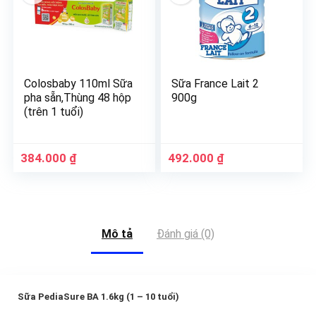
Colosbaby 110ml Sữa
Sữa France Lait 2
pha sẵn,Thùng 48 hộp
900g
(trên 1 tuổi)
384.000
₫
492.000
₫
Mô tả
Đánh giá (0)
Sữa PediaSure BA 1.6kg (1 – 10 tuổi)