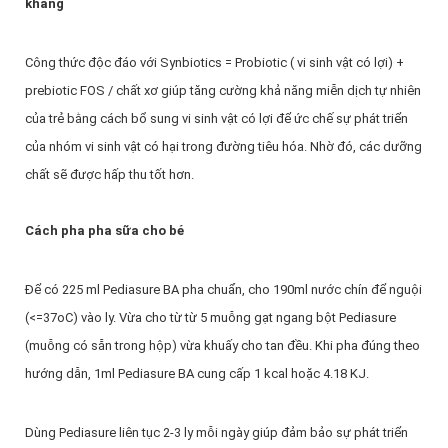
kháng
Công thức độc đáo với Synbiotics = Probiotic ( vi sinh vật có lợi) +
prebiotic FOS / chất xơ giúp tăng cường khả năng miễn dịch tự nhiên
của trẻ bằng cách bổ sung vi sinh vật có lợi để ức chế sự phát triển
của nhóm vi sinh vật có hại trong đường tiêu hóa. Nhờ đó, các dưỡng
chất sẽ được hấp thu tốt hơn.
Cách pha
pha sữa cho bé
Để có 225 ml Pediasure BA pha chuẩn, cho 190ml nước chín để nguội
(<=37oC) vào ly. Vừa cho từ từ 5 muỗng gạt ngang bột Pediasure
(muỗng có sẵn trong hộp) vừa khuấy cho tan đều. Khi pha đúng theo
hướng dẫn, 1ml Pediasure BA cung cấp 1 kcal hoặc 4.18 KJ.
Dùng Pediasure liên tục 2-3 ly mỗi ngày giúp đảm bảo sự phát triển