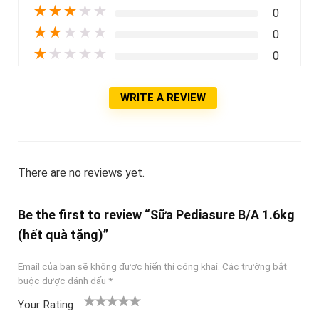
★
★
★
★
★
0
★
★
★
★
★
0
★
★
★
★
★
0
WRITE A REVIEW
There are no reviews yet.
Be the first to review “Sữa Pediasure B/A 1.6kg
(hết quà tặng)”
Email của bạn sẽ không được hiển thị công khai.
Các trường bắt
buộc được đánh dấu
*
Your Rating
1
2
3 trên
4 trên 5
5 trên 5