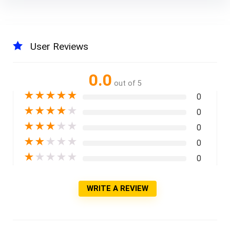
User Reviews
0.0
out of 5
★
★
★
★
★
0
★
★
★
★
★
0
★
★
★
★
★
0
★
★
★
★
★
0
★
★
★
★
★
0
WRITE A REVIEW