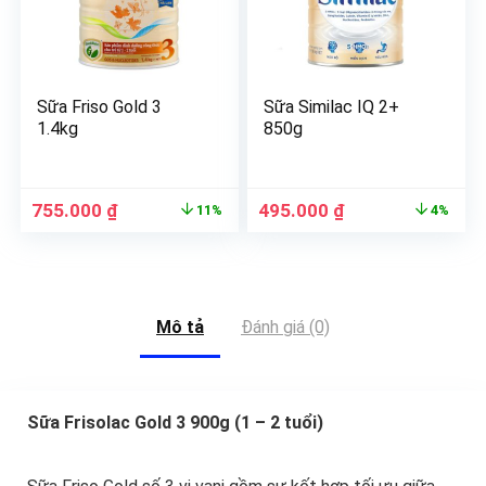
Sữa Friso Gold 3
Sữa Similac IQ 2+
1.4kg
850g
755.000
₫
495.000
₫
11%
4%
Mô tả
Đánh giá (0)
Sữa Frisolac Gold 3 900g (1 – 2 tuổi)