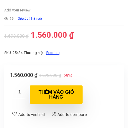
Add your review
16
Sữa bột 1-3 tuổi
1.560.000
₫
1.698.000
₫
SKU:
25434
Thương hiệu:
Frisolac
1.560.000
₫
1.698.000
₫
(-8%)
THÊM VÀO GIỎ
HÀNG
Add to wishlist
Add to compare