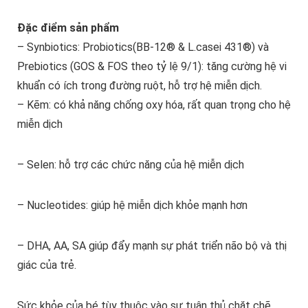
Đặc điểm sản phẩm
– Synbiotics: Probiotics(BB-12® & L.casei 431®) và
Prebiotics (GOS & FOS theo tỷ lệ 9/1): tăng cường hệ vi
khuẩn có ích trong đường ruột, hỗ trợ hệ miễn dịch.
– Kẽm: có khả năng chống oxy hóa, rất quan trọng cho hệ
miễn dịch
– Selen: hỗ trợ các chức năng của hệ miễn dịch
– Nucleotides: giúp hệ miễn dịch khỏe mạnh hơn
– DHA, AA, SA giúp đẩy mạnh sự phát triển não bộ và thị
giác của trẻ.
Sức khỏe của bé tùy thuộc vào sự tuân thủ chặt chẽ