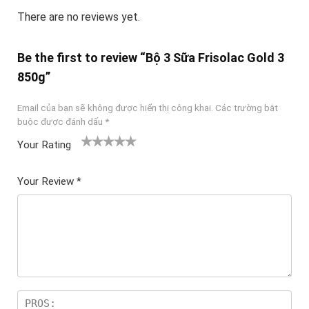
There are no reviews yet.
Be the first to review “Bộ 3 Sữa Frisolac Gold 3
850g”
Email của bạn sẽ không được hiển thị công khai.
Các trường bắt
buộc được đánh dấu
*
Your Rating
1
2
3 trên
4 trên 5
5 trên 5
tr
trên
5 sao
sao
sao
Your Review
*
ê
5
n
sao
5
sa
o