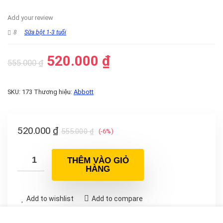
Add your review
8
Sữa bột 1-3 tuổi
Giá
Giá
520.000
₫
555.000
₫
gốc
hiện
là:
tại
SKU:
173
Thương hiệu:
Abbott
555.000 ₫.
là:
520.000 ₫.
Giá
Giá
520.000
₫
555.000
₫
(-6%)
gốc
hiện
là:
tại
THÊM VÀO GIỎ
HÀNG
555.000 ₫.
là:
520.000 ₫.
Add to wishlist
Add to compare