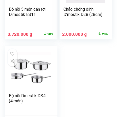
Bộ nồi 5 món cán rời
Chảo chống dính
D’mestik ES11
D’mestik D28 (28cm)
3.720.000
₫
2.000.000
₫
20%
20%
Bộ nồi Dmestik DS4
(4 món)