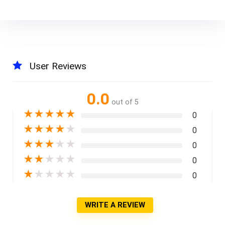
User Reviews
0.0
out of 5
★
★
★
★
★
0
★
★
★
★
★
0
★
★
★
★
★
0
★
★
★
★
★
0
★
★
★
★
★
0
WRITE A REVIEW