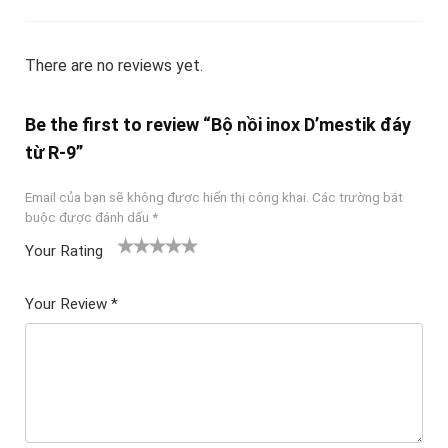
There are no reviews yet.
Be the first to review “Bộ nồi inox D’mestik đáy
từ R-9”
Email của bạn sẽ không được hiển thị công khai.
Các trường bắt
buộc được đánh dấu
*
Your Rating
1
2
3 trên
4 trên 5
5 trên 5
tr
trên
5 sao
sao
sao
Your Review
*
ê
5
n
sao
5
sa
o