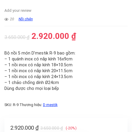
Add your review
20
Nồi chiên
2.920.000
₫
3.650.000
₫
Bộ nồi 5 món D’mestik R-9 bao gồm:
– 1 quánh inox có nắp kính 16x9cm
– 1 nồi inox có nắp kính 18×10.5cm
– 1 nồi inox có nắp kính 20×11.5cm
– 1 nồi inox có nắp kính 24×13.5cm
– 1 chảo chống dính Ø24cm
Dùng được cho mọi loại bếp
SKU:
R-9
Thương hiệu:
D mestik
2.920.000
₫
3.650.000
₫
(-20%)