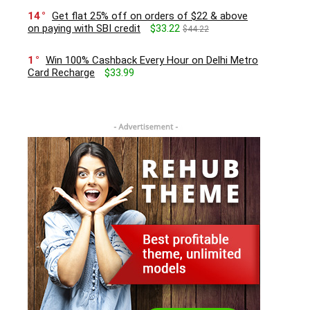
14
Get flat 25% off on orders of $22 & above
on paying with SBI credit
$33.22
$44.22
1
Win 100% Cashback Every Hour on Delhi Metro
Card Recharge
$33.99