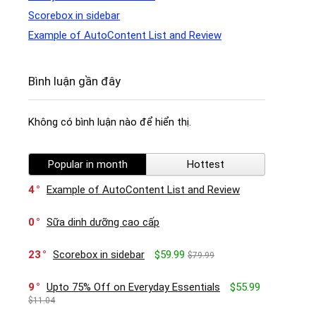
Scorebox in sidebar
Example of AutoContent List and Review
Bình luận gần đây
Không có bình luận nào để hiển thị.
Popular in month
Hottest
4
Example of AutoContent List and Review
0
Sữa dinh dưỡng cao cấp
23
Scorebox in sidebar
$59.99
$79.99
9
Upto 75% Off on Everyday Essentials
$55.99
$11.04