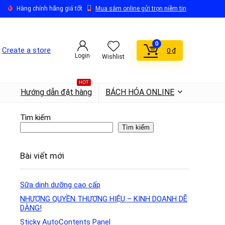
Hàng chính hãng giá tốt
Mua sắm online gửi trọn niềm tin
0
Create a store
0
₫
Login
Wishlist
HOT
Hướng dẫn đặt hàng
BÁCH HÓA ONLINE
Tìm kiếm
Tìm kiếm
Bài viết mới
Sữa dinh dưỡng cao cấp
NHƯỢNG QUYỀN THƯƠNG HIỆU – KINH DOANH DỄ
DÀNG!
Sticky AutoContents Panel