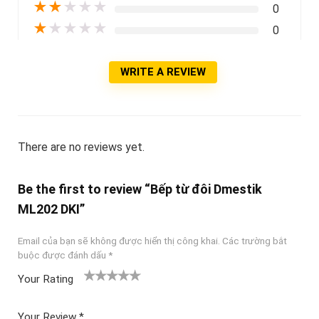
★
★
★
★
★
0
★
★
★
★
★
0
WRITE A REVIEW
There are no reviews yet.
Be the first to review “Bếp từ đôi Dmestik
ML202 DKI”
Email của bạn sẽ không được hiển thị công khai.
Các trường bắt
buộc được đánh dấu
*
Your Rating
1
2
3 trên
4 trên 5
5 trên 5
tr
trên
5 sao
sao
sao
Your Review
*