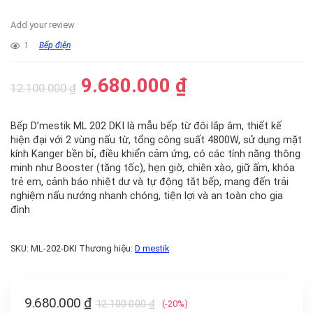
Add your review
1
Bếp điện
9.680.000
₫
12.100.000
₫
Bếp D’mestik ML 202 DKI là mẫu bếp từ đôi lắp âm, thiết kế
hiện đại với 2 vùng nấu từ, tổng công suất 4800W, sử dụng mặt
kính Kanger bền bỉ, điều khiển cảm ứng, có các tính năng thông
minh như Booster (tăng tốc), hẹn giờ, chiên xào, giữ ấm, khóa
trẻ em, cảnh báo nhiệt dư và tự động tắt bếp, mang đến trải
nghiệm nấu nướng nhanh chóng, tiện lợi và an toàn cho gia
đình
SKU:
ML-202-DKI
Thương hiệu:
D mestik
9.680.000
₫
12.100.000
₫
(-20%)