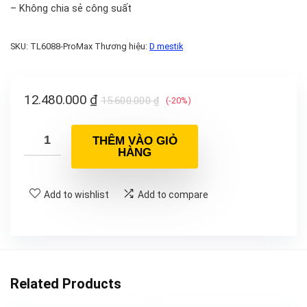
– Không chia sẻ công suất
SKU:
TL6088-ProMax
Thương hiệu:
D mestik
12.480.000
₫
15.600.000
₫
(-20%)
THÊM VÀO GIỎ
HÀNG
Add to wishlist
Add to compare
Related Products