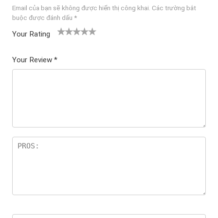
Email của bạn sẽ không được hiển thị công khai.
Các trường bắt
buộc được đánh dấu
*
Your Rating
1
2
3 trên
4 trên 5
5 trên 5
tr
trên
5 sao
sao
sao
Your Review
*
ê
5
n
sao
5
sa
o