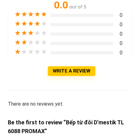
0.0
out of 5
★
★
★
★
★
0
★
★
★
★
★
0
★
★
★
★
★
0
★
★
★
★
★
0
★
★
★
★
★
0
WRITE A REVIEW
There are no reviews yet.
Be the first to review “Bếp từ đôi D’mestik TL
6088 PROMAX”