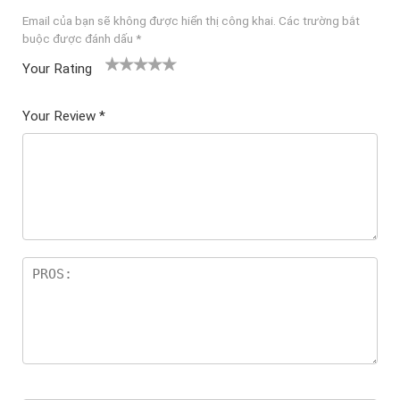
Email của bạn sẽ không được hiển thị công khai.
Các trường bắt
buộc được đánh dấu
*
Your Rating
1
2
3 trên
4 trên 5
5 trên 5
tr
trên
5 sao
sao
sao
Your Review
*
ê
5
n
sao
5
sa
o