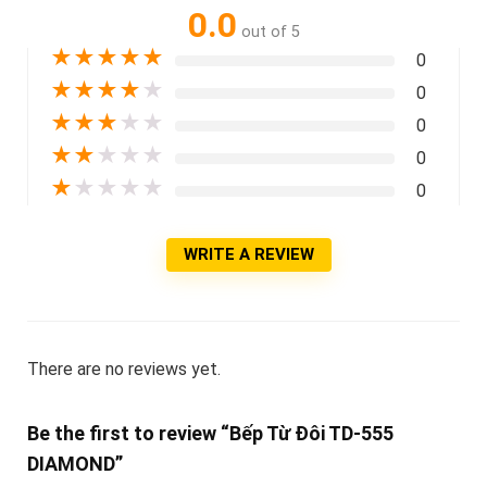
0.0
out of 5
★
★
★
★
★
0
★
★
★
★
★
0
★
★
★
★
★
0
★
★
★
★
★
0
★
★
★
★
★
0
WRITE A REVIEW
There are no reviews yet.
Be the first to review “Bếp Từ Đôi TD-555
DIAMOND”