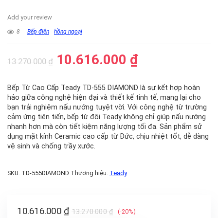
Add your review
8
Bếp điện
hồng ngoại
10.616.000
₫
13.270.000
₫
Bếp Từ Cao Cấp Teady TD-555 DIAMOND là sự kết hợp hoàn
hảo giữa công nghệ hiện đại và thiết kế tinh tế, mang lại cho
bạn trải nghiệm nấu nướng tuyệt vời. Với công nghệ từ trường
cảm ứng tiên tiến, bếp từ đôi Teady không chỉ giúp nấu nướng
nhanh hơn mà còn tiết kiệm năng lượng tối đa. Sản phẩm sử
dụng mặt kính Ceramic cao cấp từ Đức, chịu nhiệt tốt, dễ dàng
vệ sinh và chống trầy xước.
SKU:
TD-555DIAMOND
Thương hiệu:
Teady
10.616.000
₫
13.270.000
₫
(-20%)