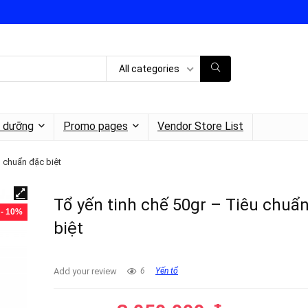
All categories
h dưỡng
Promo pages
Vendor Store List
u chuẩn đặc biệt
Tổ yến tinh chế 50gr – Tiêu chuẩ
- 10%
biệt
Add your review
6
Yến tổ