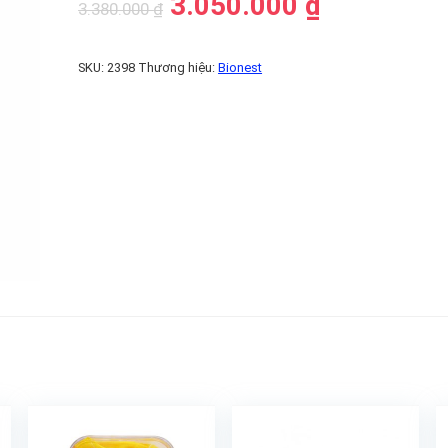
3.050.000
₫
3.380.000
₫
SKU:
2398
Thương hiệu:
Bionest