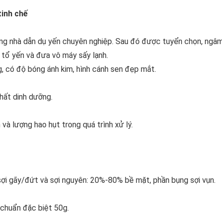
 sợi nguyên: 50%-50% bề mặt, phần bụng sợi vụn.
tinh chế
nh sen.
ống nhà dẫn dụ yến chuyên nghiệp. Sau đó được tuyển chọn, ngâ
 tổ yến và đưa vô máy sấy lạnh.
mùi biển).
g, có độ bóng ánh kim, hình cánh sen đẹp mắt.
 bảo quản
hất dinh dưỡng.
 và lượng hao hụt trong quá trình xử lý.
sợi gãy/đứt và sợi nguyên: 20%-80% bề mặt, phần bụng sợi vụn.
 chuẩn đặc biệt 50g.