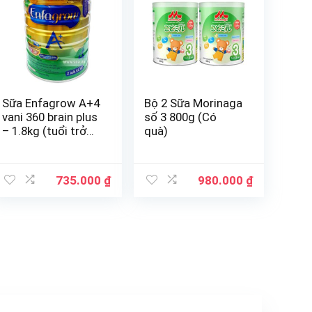
Sữa Enfagrow A+4
Bộ 2 Sữa Morinaga
vani 360 brain plus
số 3 800g (Có
– 1.8kg (tuổi trở
quà)
lên)
735.000
₫
980.000
₫