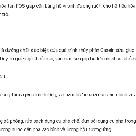
a tan FOS giúp cân bằng hệ vi sinh đường ruột, cho hệ tiêu hóa
 trẻ.
à dưỡng chất đặc biệt của quá trình thủy phân Casein sữa, giúp đ
Duy trì giấc ngủ thoải mái, sâu giấc sẽ giúp bé lớn nhanh và khỏ
 2+
ông thức giàu dinh dưỡng, với hàm lượng sữa non cao chính vì v
g xà phòng, rửa sạch dụng cụ pha chế, đun sôi dụng cụ pha trong
lượng nước cần pha vào bình và lượng bột tương ứng.