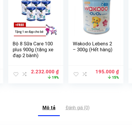
Bộ 8 Sữa Care 100
Wakodo Lebens 2
plus 900g (tặng xe
– 300g (Hết hàng)
đạp 2 bành)
2.232.000
₫
195.000
₫
19%
15%
Mô tả
Đánh giá (0)