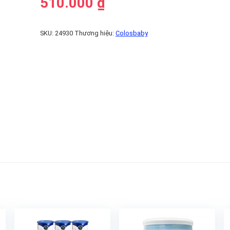
510.000
₫
SKU:
24930
Thương hiệu:
Colosbaby