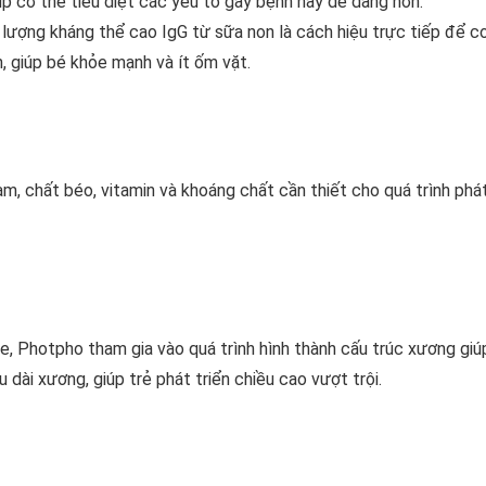
úp cơ thể tiêu diệt các yếu tố gây bệnh này dễ dàng hơn.
ượng kháng thể cao IgG từ sữa non là cách hiệu trực tiếp để cơ 
, giúp bé khỏe mạnh và ít ốm vặt.
m, chất béo, vitamin và khoáng chất cần thiết cho quá trình phá
e, Photpho tham gia vào quá trình hình thành cấu trúc xương gi
 dài xương, giúp trẻ phát triển chiều cao vượt trội.