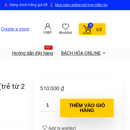
Hàng chính hãng giá tốt
Mua sắm online gửi trọn niềm tin
0
Create a store
0
₫
Login
Wishlist
HOT
Hướng dẫn đặt hàng
BÁCH HÓA ONLINE
trẻ từ 2
510.000
₫
THÊM VÀO GIỎ
HÀNG
Add to wishlist