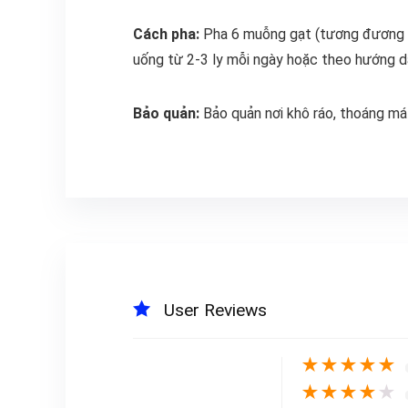
Cách pha:
Pha 6 muỗng gạt (tương đương 5
uống từ 2-3 ly mỗi ngày hoặc theo hướng d
Bảo quản:
Bảo quản nơi khô ráo, thoáng mát
User Reviews
★
★
★
★
★
★
★
★
★
★