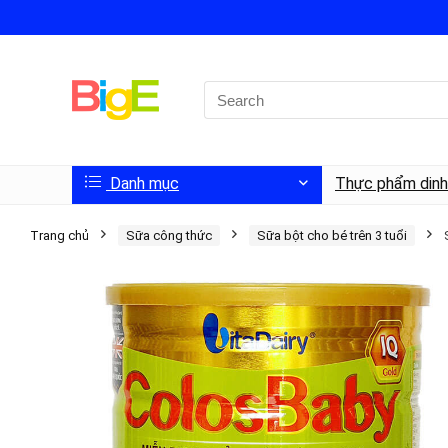
Danh mục
Thực phẩm din
Trang chủ
Sữa công thức
Sữa bột cho bé trên 3 tuổi