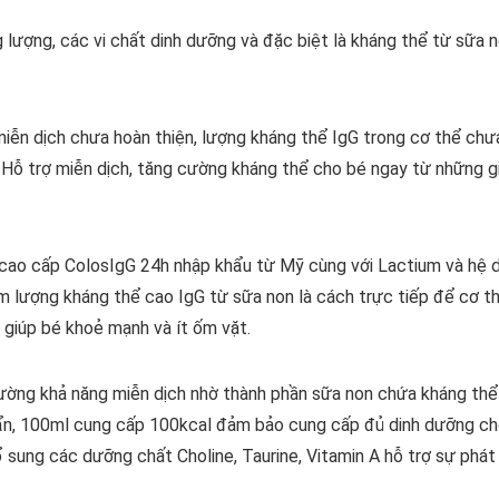
lượng, các vi chất dinh dưỡng và đặc biệt là kháng thể từ sữa no
miễn dịch chưa hoàn thiện, lượng kháng thể IgG trong cơ thể ch
 Hỗ trợ miễn dịch, tăng cường kháng thể cho bé ngay từ những g
cao cấp ColosIgG 24h nhập khẩu từ Mỹ cùng với Lactium và hệ d
m lượng kháng thể cao IgG từ sữa non là cách trực tiếp để cơ th
 giúp bé khoẻ mạnh và ít ốm vặt.
ờng khả năng miễn dịch nhờ thành phần sữa non chứa kháng thể 
n, 100ml cung cấp 100kcal đảm bảo cung cấp đủ dinh dưỡng cho
ung các dưỡng chất Choline, Taurine, Vitamin A hỗ trợ sự phát tr