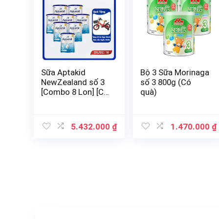
Sữa Aptakid
Bộ 3 Sữa Morinaga
NewZealand số 3
số 3 800g (Có
[Combo 8 Lon] [Có
quà)
Quà]
5.432.000
₫
1.470.000
₫