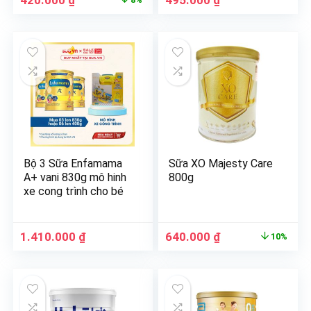
420.000
₫
495.000
₫
Bộ 3 Sữa Enfamama
Sữa XO Majesty Care
A+ vani 830g mô hinh
800g
xe cong trình cho bé
1.410.000
₫
640.000
₫
10%