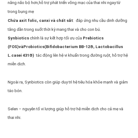
năng não bộ hơn,hỗ trợ phát triển võng mạc của thai nhi ngay từ
trong bụng mẹ
Chứa axit folic, canxi và chất sắt
: đáp ứng nhu cầu dinh dưỡng
tăng dần trong suốt thời kỳ mang thai và cho con bú.
Synbiotics
chính là sự kết hợp tối ưu của
Prebiotics
(FOS)vàProbiotics(Bifidobacterium BB-12®, Lactobacillus
L.casei 431®)
tác động lên hệ vi khuẩn trong đường ruột, hỗ trợ hệ
miễn dịch.
Ngoài ra, Synbiotics còn giúp duy trì hệ tiêu hóa khỏe mạnh và giảm
táo bón.
Selen – nguyên tố vi lượng giúp hỗ trợ hệ miễn dịch cho cả mẹ và
thai nhi.