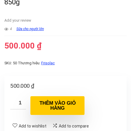
850g
Add your review
4
Sữa cho người lớn
500.000
₫
SKU:
50
Thương hiệu:
Frisolac
500.000
₫
THÊM VÀO GIỎ
HÀNG
Add to wishlist
Add to compare