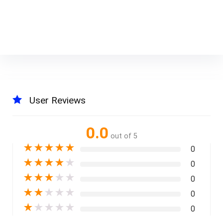
User Reviews
0.0
out of 5
★
★
★
★
★
0
★
★
★
★
★
0
★
★
★
★
★
0
★
★
★
★
★
0
★
★
★
★
★
0