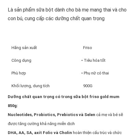
Là sản phẩm sữa bột dành cho bà mẹ mang thai và cho
con bú, cung cấp các dưỡng chất quan trọng
Hãng sản xuất
Friso
Công dụng
• Tiêu hóa tốt
Phù hợp
• Phụ nữ có thai
Khối lượng, dung tích
900G
Dưỡng chất quan trọng có trong sữa bột friso gold mum
850g:
Nucleotides, Probiotics, Prebiotics và Selen
cả mẹ và bé sẽ
được tăng cường khả năng miễn dịch
DHA, AA, SA, axít Folic và Cholin
hoàn thiện cấu trúc và chức