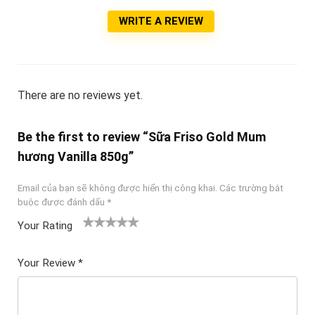
WRITE A REVIEW
There are no reviews yet.
Be the first to review “Sữa Friso Gold Mum
hương Vanilla 850g”
Email của bạn sẽ không được hiển thị công khai.
Các trường bắt
buộc được đánh dấu
*
Your Rating
1
2
3 trên
4 trên 5
5 trên 5
tr
trên
5 sao
sao
sao
Your Review
*
ê
5
n
sao