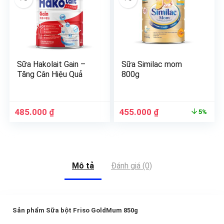
Sữa Hakolait Gain –
Sữa Similac mom
Tăng Cân Hiệu Quả
800g
485.000
₫
455.000
₫
5%
Mô tả
Đánh giá (0)
Sản phẩm Sữa bột Friso GoldMum 850g