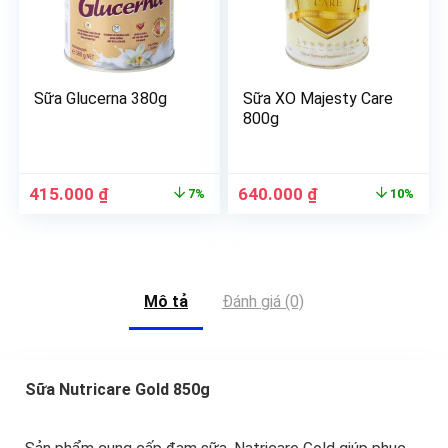
Sữa Glucerna 380g
Sữa XO Majesty Care
800g
415.000
₫
640.000
₫
7%
10%
Mô tả
Đánh giá (0)
Sữa Nutricare Gold 850g