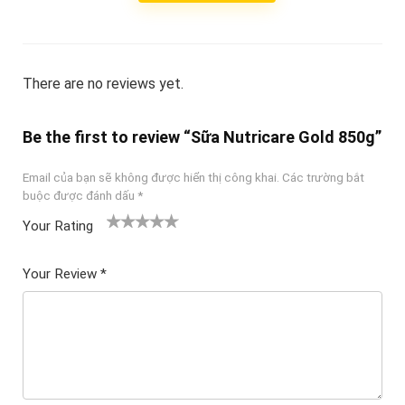
There are no reviews yet.
Be the first to review “Sữa Nutricare Gold 850g”
Email của bạn sẽ không được hiển thị công khai.
Các trường bắt
buộc được đánh dấu
*
Your Rating
1
2
3 trên
4 trên 5
5 trên 5
tr
trên
5 sao
sao
sao
Your Review
*
ê
5
n
sao
5
sa
o