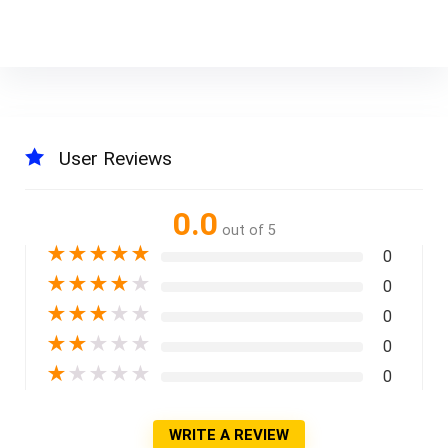
User Reviews
0.0
out of 5
★
★
★
★
★
0
★
★
★
★
★
0
★
★
★
★
★
0
★
★
★
★
★
0
★
★
★
★
★
0
WRITE A REVIEW