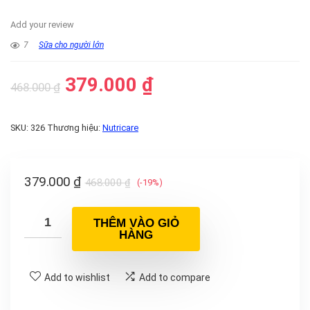
Add your review
7
Sữa cho người lớn
379.000
₫
468.000
₫
SKU:
326
Thương hiệu:
Nutricare
379.000
₫
468.000
₫
(-19%)
THÊM VÀO GIỎ
HÀNG
Add to wishlist
Add to compare