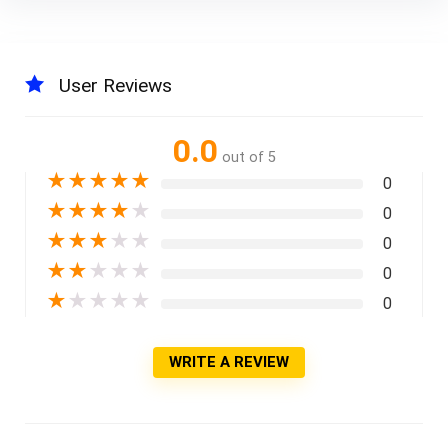
User Reviews
0.0
out of 5
★
★
★
★
★
0
★
★
★
★
★
0
★
★
★
★
★
0
★
★
★
★
★
0
★
★
★
★
★
0
WRITE A REVIEW