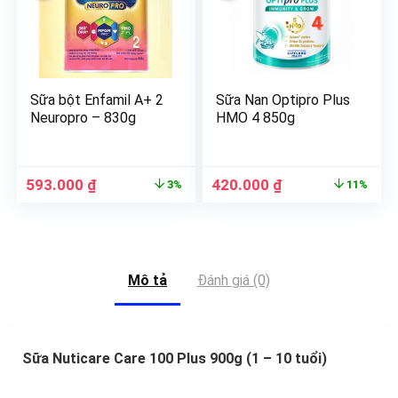
Sữa bột Enfamil A+ 2
Sữa Nan Optipro Plus
Neuropro – 830g
HMO 4 850g
593.000
₫
420.000
₫
3%
11%
Mô tả
Đánh giá (0)
Sữa Nuticare Care 100 Plus 900g (1 – 10 tuổi)