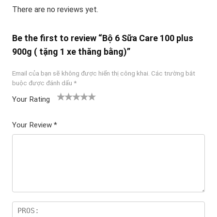
There are no reviews yet.
Be the first to review “Bộ 6 Sữa Care 100 plus
900g ( tặng 1 xe thăng bằng)”
Email của bạn sẽ không được hiển thị công khai.
Các trường bắt
buộc được đánh dấu
*
Your Rating
1
2
3 trên
4 trên 5
5 trên 5
tr
trên
5 sao
sao
sao
Your Review
*
ê
5
n
sao
5
sa
o