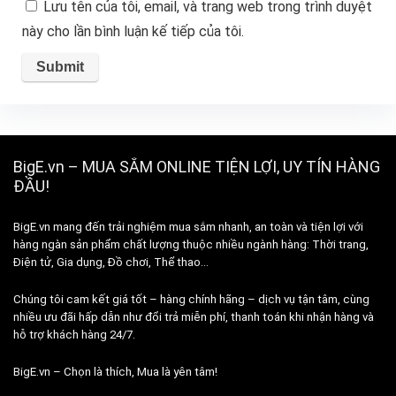
Lưu tên của tôi, email, và trang web trong trình duyệt
này cho lần bình luận kế tiếp của tôi.
BigE.vn – MUA SẮM ONLINE TIỆN LỢI, UY TÍN HÀNG
ĐẦU!
BigE.vn mang đến trải nghiệm mua sắm nhanh, an toàn và tiện lợi với
hàng ngàn sản phẩm chất lượng thuộc nhiều ngành hàng: Thời trang,
Điện tử, Gia dụng, Đồ chơi, Thể thao…
Chúng tôi cam kết giá tốt – hàng chính hãng – dịch vụ tận tâm, cùng
nhiều ưu đãi hấp dẫn như đổi trả miễn phí, thanh toán khi nhận hàng và
hỗ trợ khách hàng 24/7.
BigE.vn – Chọn là thích, Mua là yên tâm!