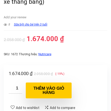
xe thăng bằng)
Add your review
8
Sữa bột cho bé trên 3 tuổi
1.674.000
₫
2.058.000
₫
SKU:
1672
Thương hiệu:
Nutricare
1.674.000
₫
2.058.000
₫
(-19%)
THÊM VÀO GIỎ
HÀNG
Add to wishlist
Add to compare