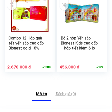
Combo 12 Hộp quà
Bộ 2 hộp Yến sào
tết yến sào cao cấp
Bionest Kids cao cấp
Bionest gold 18%
– hộp tiết kiệm 6 lọ
2.678.000
₫
456.000
₫
20%
8%
Mô tả
Đánh giá (0)