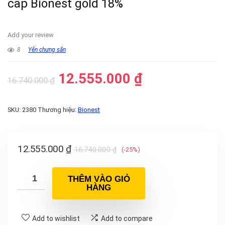
cấp Bionest gold 18%
Add your review
8
Yến chưng sãn
12.555.000
₫
16.740.000
₫
SKU:
2380
Thương hiệu:
Bionest
12.555.000
₫
16.740.000
₫
(-25%)
THÊM VÀO GIỎ
HÀNG
Add to wishlist
Add to compare