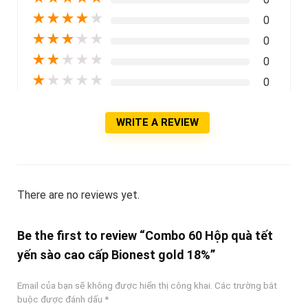
★
★
★
★
★
0
★
★
★
★
★
0
★
★
★
★
★
0
★
★
★
★
★
0
WRITE A REVIEW
There are no reviews yet.
Be the first to review “Combo 60 Hộp quà tết
yến sào cao cấp Bionest gold 18%”
Email của bạn sẽ không được hiển thị công khai.
Các trường bắt
buộc được đánh dấu
*