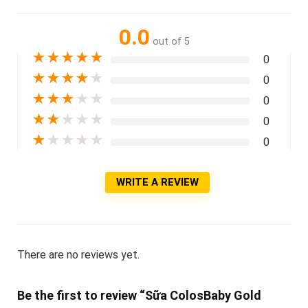
0.0
out of 5
★
★
★
★
★
0
★
★
★
★
★
0
★
★
★
★
★
0
★
★
★
★
★
0
★
★
★
★
★
0
WRITE A REVIEW
There are no reviews yet.
Be the first to review “Sữa ColosBaby Gold