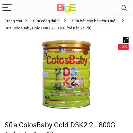
Trang chủ
Sữa công thức
Sữa bột cho bé trên 3 tuổi
Sữa ColosBaby Gold D3K2 2+ 800G (trẻ trên 2 tuổi)
- 9%
Sữa ColosBaby Gold D3K2 2+ 800G