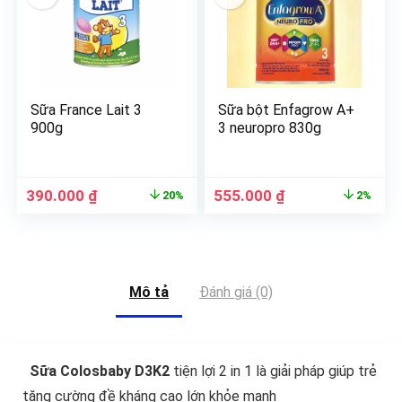
Sữa France Lait 3
Sữa bột Enfagrow A+
900g
3 neuropro 830g
390.000
₫
555.000
₫
20%
2%
Mô tả
Đánh giá (0)
Sữa Colosbaby D3K2
tiện lợi 2 in 1 là giải pháp giúp trẻ
tăng cường đề kháng cao lớn khỏe mạnh