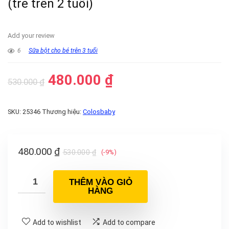
(trẻ trên 2 tuổi)
Add your review
6
Sữa bột cho bé trên 3 tuổi
480.000
₫
530.000
₫
SKU:
25346
Thương hiệu:
Colosbaby
480.000
₫
530.000
₫
(-9%)
THÊM VÀO GIỎ
HÀNG
Add to wishlist
Add to compare