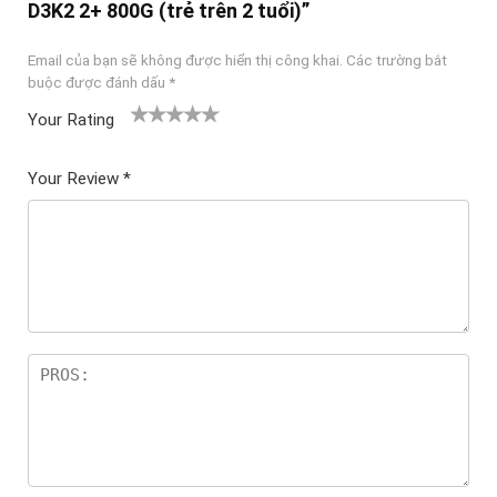
D3K2 2+ 800G (trẻ trên 2 tuổi)”
Email của bạn sẽ không được hiển thị công khai.
Các trường bắt
buộc được đánh dấu
*
Your Rating
1
2
3 trên
4 trên 5
5 trên 5
tr
trên
5 sao
sao
sao
Your Review
*
ê
5
n
sao
5
sa
o