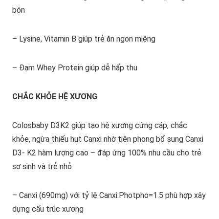
bón
– Lysine, Vitamin B giúp trẻ ăn ngon miệng
– Đạm Whey Protein giúp dễ hấp thu
CHẮC KHỎE HỆ XƯƠNG
Colosbaby D3K2 giúp tạo hệ xương cứng cáp, chắc
khỏe, ngừa thiếu hụt Canxi nhờ tiên phong bổ sung Canxi
D3- K2 hàm lượng cao – đáp ứng 100% nhu cầu cho trẻ
sơ sinh và trẻ nhỏ
– Canxi (690mg) với tỷ lệ Canxi:Photpho=1.5 phù hợp xây
dựng cấu trúc xương