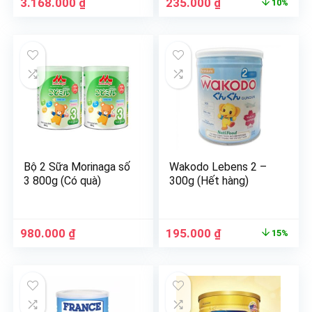
3.168.000
₫
235.000
₫
10%
Bộ 2 Sữa Morinaga số
Wakodo Lebens 2 –
3 800g (Có quà)
300g (Hết hàng)
980.000
₫
195.000
₫
15%