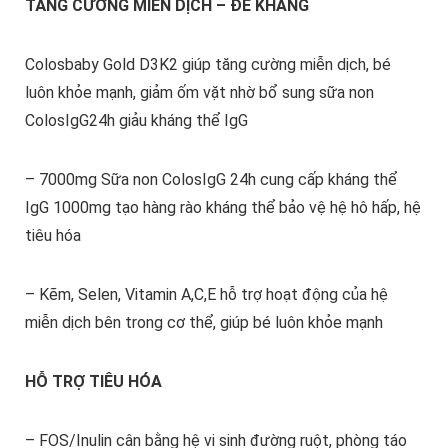
TĂNG CƯỜNG MIỄN DỊCH – ĐỀ KHÁNG
Colosbaby Gold D3K2 giúp tăng cường miễn dịch, bé
luôn khỏe mạnh, giảm ốm vặt nhờ bổ sung sữa non
ColosIgG24h giảu kháng thể IgG
– 7000mg Sữa non ColosIgG 24h cung cấp kháng thể
IgG 1000mg tạo hàng rào kháng thể bảo vệ hệ hô hấp, hệ
tiêu hóa
– Kẽm, Selen, Vitamin A,C,E hỗ trợ hoạt động của hệ
miễn dịch bên trong cơ thể, giúp bé luôn khỏe mạnh
HỖ TRỢ TIÊU HÓA
– FOS/Inulin cân bằng hệ vi sinh đường ruột, phòng táo