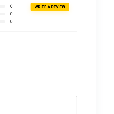
0
WRITE A REVIEW
0
0