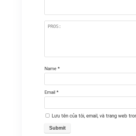
sa
o
Name
*
Email
*
Lưu tên của tôi, email, và trang web tron