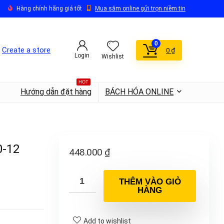
Hàng chính hãng giá tốt
Mua sắm online gửi trọn niềm tin
0
Create a store
0
₫
Login
Wishlist
HOT
Hướng dẫn đặt hàng
BÁCH HÓA ONLINE
0-12
448.000
₫
THÊM VÀO GIỎ
HÀNG
Add to wishlist