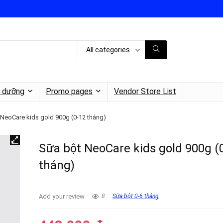
All categories
h dưỡng
Promo pages
Vendor Store List
NeoCare kids gold 900g (0-12 tháng)
Sữa bột NeoCare kids gold 900g (
tháng)
Add your review
8
Sữa bột 0-6 tháng