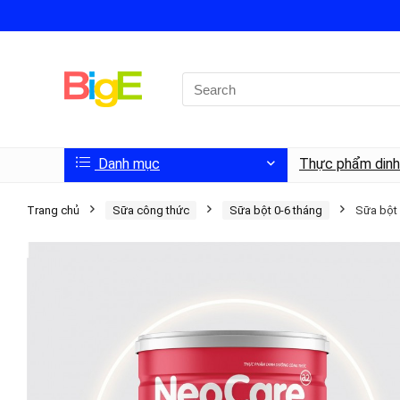
Danh mục
Thực phẩm din
Trang chủ
Sữa công thức
Sữa bột 0-6 tháng
Sữa bột 