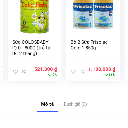
Sữa COLOSBABY
Bộ 2 Sữa Frisolac
IQ 0+ 800G (trẻ từ
Gold 1 850g
0-12 tháng)
521.000
₫
1.100.000
₫
9%
11%
Mô tả
Đánh giá (0)