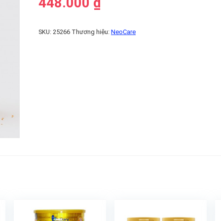
448.000
₫
SKU:
25266
Thương hiệu:
NeoCare