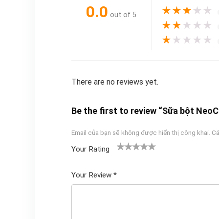
0.0
★
★
★
★
★
out of 5
★
★
★
★
★
★
★
★
★
★
There are no reviews yet.
Be the first to review “Sữa bột NeoC
Email của bạn sẽ không được hiển thị công khai.
Cá
Your Rating
1
2
3 trên
4 trên 5
5 trên 5
tr
trên
5 sao
sao
sao
Your Review
*
ê
5
n
sao
5