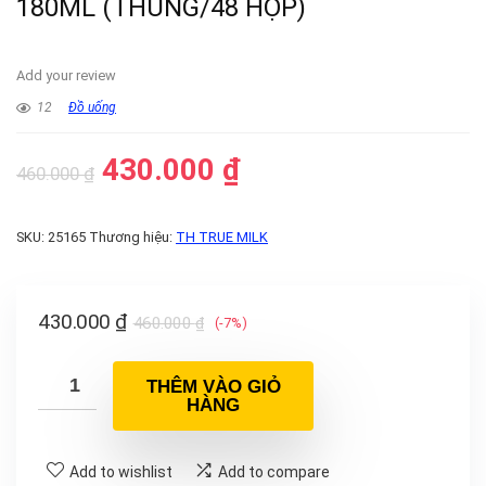
180ML (THÙNG/48 HỘP)
Add your review
12
Đồ uống
430.000
₫
460.000
₫
SKU:
25165
Thương hiệu:
TH TRUE MILK
430.000
₫
460.000
₫
(-7%)
THÊM VÀO GIỎ
HÀNG
Add to wishlist
Add to compare