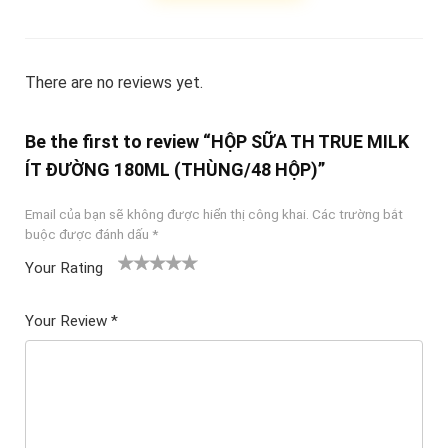
There are no reviews yet.
Be the first to review “HỘP SỮA TH TRUE MILK
ÍT ĐƯỜNG 180ML (THÙNG/48 HỘP)”
Email của bạn sẽ không được hiển thị công khai.
Các trường bắt
buộc được đánh dấu
*
Your Rating
1
2
3 trên
4 trên 5
5 trên 5
tr
trên
5 sao
sao
sao
Your Review
*
ê
5
n
sao
5
sa