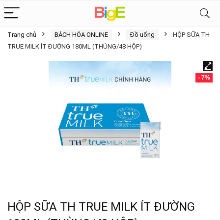
Trang chủ
BÁCH HÓA ONLINE
Đồ uống
HỘP SỮA TH
TRUE MILK ÍT ĐƯỜNG 180ML (THÙNG/48 HỘP)
- 7%
HỘP SỮA TH TRUE MILK ÍT ĐƯỜNG