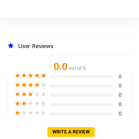
User Reviews
0.0
out of 5
★
★
★
★
★
0
★
★
★
★
★
0
★
★
★
★
★
0
★
★
★
★
★
0
★
★
★
★
★
0
WRITE A REVIEW