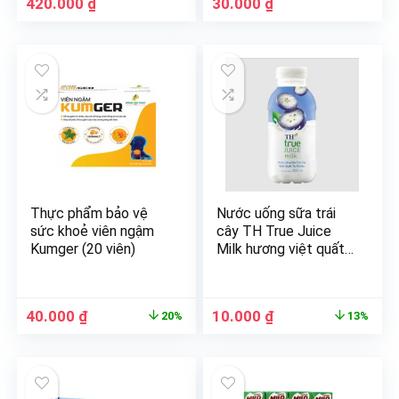
420.000
₫
30.000
₫
Thực phẩm bảo vệ
Nước uống sữa trái
sức khoẻ viên ngậm
cây TH True Juice
Kumger (20 viên)
Milk hương việt quất
300ml
40.000
₫
10.000
₫
20%
13%