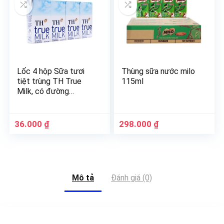
Lốc 4 hộp Sữa tươi
Thùng sữa nước milo
tiệt trùng TH True
115ml
Milk, có đường
(180ml*4hộp),
36.000
₫
298.000
₫
Mô tả
Đánh giá (0)