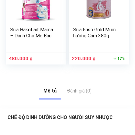
Sữa HakoLait Mama
Sữa Friso Gold Mum
– Dành Cho Mẹ Bầu
hương Cam 380g
480.000
₫
220.000
₫
17%
Mô tả
Đánh giá (0)
CHẾ ĐỘ DINH DƯỠNG CHO NGƯỜI SUY NHƯỢC