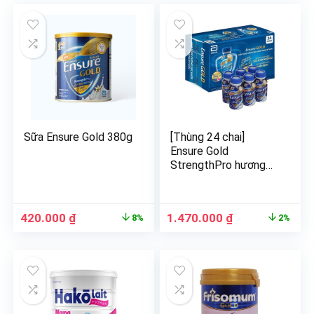
Sữa Ensure Gold 380g
[Thùng 24 chai]
Ensure Gold
StrengthPro hương
vani 237ml Abbott
420.000
₫
1.470.000
₫
8%
2%