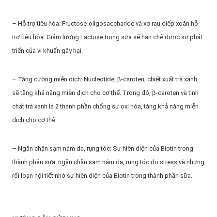
– Hỗ trợ tiêu hóa: Fructose-oligosaccharide và xơ rau diếp xoăn hỗ
trợ tiêu hóa. Giảm lượng Lactose trong sữa sẽ hạn chế được sự phát
triển của vi khuẩn gây hại.
– Tăng cường miễn dịch: Nucleotide, β-caroten, chiết xuất trà xanh
sẽ tăng khả năng miễn dịch cho cơ thể. Trong đó, β-caroten và tinh
chất trà xanh là 2 thành phần chống sự oxi hóa, tăng khả năng miễn
dịch cho cơ thể.
– Ngăn chặn sạm nám da, rụng tóc: Sự hiện diện của Biotin trong
thành phần sữa: ngăn chặn sạm nám da, rụng tóc do stress và những
rối loạn nội tiết nhờ sự hiện diện của Biotin trong thành phần sữa.