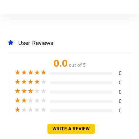
User Reviews
0.0
out of 5
★
★
★
★
★
0
★
★
★
★
★
0
★
★
★
★
★
0
★
★
★
★
★
0
★
★
★
★
★
0
WRITE A REVIEW