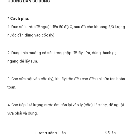
HƯỚNG DẪN SỬ DỤNG
* Cách pha:
1. Đun sôi nước để nguội đến 50 độ C, sau đó cho khoảng 2/3 lượng
nước cần dùng vào cốc (ly).
2. Dùng thìa muỗng có sẵn trong hộp để lấy sữa, dùng thanh gạt
ngang để lấy sữa.
3. Cho sữa bột vào cốc (ly), khuấy trộn đều cho đến khi sữa tan hoàn
toàn.
4. Cho tiếp 1/3 lượng nước ấm còn lại vào ly (cốc), lắc nhẹ, để nguội
vừa phải và dùng.
Lượng uống 1 lần
Số lần