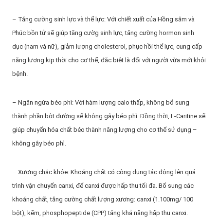
– Tăng cường sinh lực và thể lực: Với chiết xuất của Hồng sâm và
Phúc bồn tử sẽ giúp tăng cườg sinh lực, tăng cường hormon sinh
dục (nam và nữ), giảm lượng cholesterol, phục hồi thể lực, cung cấp
năng lượng kịp thời cho cơ thể, đặc biệt là đối với người vừa mới khỏi
bệnh.
– Ngăn ngừa béo phì: Với hàm lượng calo thấp, không bổ sung
thành phần bột đường sẽ không gây béo phì. Đồng thời, L-Caritine sẽ
giúp chuyển hóa chất béo thành năng lượng cho cơ thể sử dụng –
không gây béo phì.
– Xương chắc khỏe: Khoáng chất có công dụng tác động lên quá
trình vận chuyển canxi, để canxi được hấp thu tối đa. Bổ sung các
khoáng chất, tăng cường chất lượng xương: canxi (1.100mg/ 100
bột), kẽm, phosphopeptide (CPP) tăng khả năng hấp thu canxi.