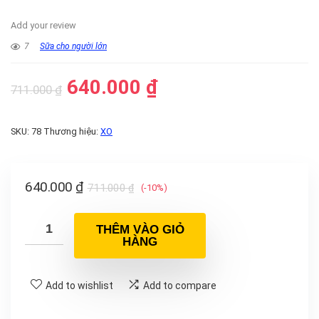
Add your review
7
Sữa cho người lớn
640.000
₫
711.000
₫
SKU:
78
Thương hiệu:
XO
640.000
₫
711.000
₫
(-10%)
THÊM VÀO GIỎ
HÀNG
Add to wishlist
Add to compare