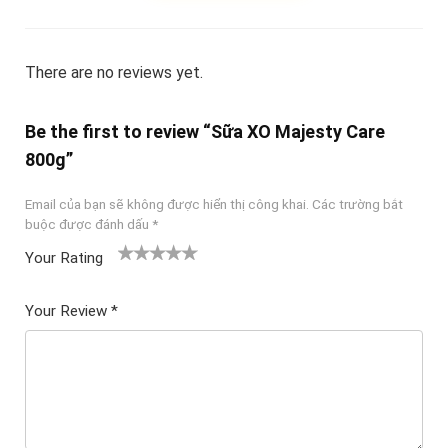
There are no reviews yet.
Be the first to review “Sữa XO Majesty Care
800g”
Email của bạn sẽ không được hiển thị công khai.
Các trường bắt
buộc được đánh dấu
*
Your Rating
1
2
3 trên
4 trên 5
5 trên 5
tr
trên
5 sao
sao
sao
Your Review
*
ê
5
n
sao
5
sa
o