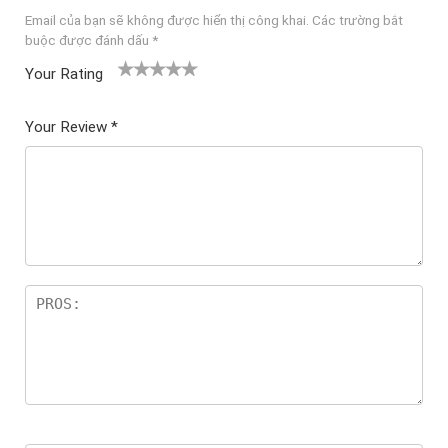
Email của bạn sẽ không được hiển thị công khai.
Các trường bắt
buộc được đánh dấu
*
Your Rating
1
2
3 trên
4 trên 5
5 trên 5
tr
trên
5 sao
sao
sao
Your Review
*
ê
5
n
sao
5
sa
o