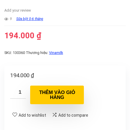
Add your review
9
Sữa bột 0-6 tháng
194.000
₫
SKU:
130360
Thương hiệu:
Vinamilk
194.000
₫
THÊM VÀO GIỎ
HÀNG
Add to wishlist
Add to compare