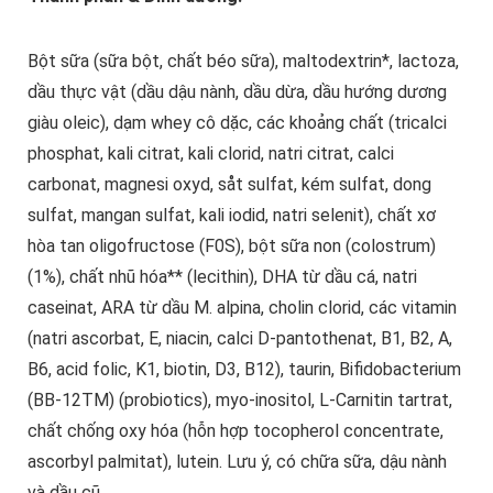
Bột sữa (sữa bột, chất béo sữa), maltodextrin*, lactoza,
dầu thực vật (dầu dậu nành, dầu dừa, dầu hướng dương
giàu oleic), dạm whey cô dặc, các khoảng chất (tricalci
phosphat, kali citrat, kali clorid, natri citrat, calci
carbonat, magnesi oxyd, såt sulfat, kém sulfat, dong
sulfat, mangan sulfat, kali iodid, natri selenit), chất xơ
hòa tan oligofructose (F0S), bột sữa non (colostrum)
(1%), chất nhũ hóa** (lecithin), DHA từ dầu cá, natri
caseinat, ARA từ dầu M. alpina, cholin clorid, các vitamin
(natri ascorbat, E, niacin, calci D-pantothenat, B1, B2, A,
B6, acid folic, K1, biotin, D3, B12), taurin, Bifidobacterium
(BB-12TM) (probiotics), myo-inositol, L-Carnitin tartrat,
chất chống oxy hóa (hỗn hợp tocopherol concentrate,
ascorbyl palmitat), lutein. Lưu ý, có chữa sữa, dậu nành
và dầu cũ.