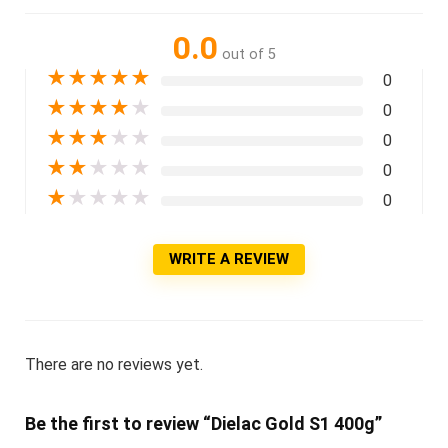
0.0
out of 5
★
★
★
★
★
0
★
★
★
★
★
0
★
★
★
★
★
0
★
★
★
★
★
0
★
★
★
★
★
0
WRITE A REVIEW
There are no reviews yet.
Be the first to review “Dielac Gold S1 400g”