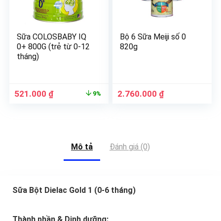
Sữa COLOSBABY IQ
Bộ 6 Sữa Meiji số 0
0+ 800G (trẻ từ 0-12
820g
tháng)
521.000
₫
2.760.000
₫
9%
Mô tả
Đánh giá (0)
Sữa Bột Dielac Gold 1 (0-6 tháng)
Thành phần & Dinh dưỡng: