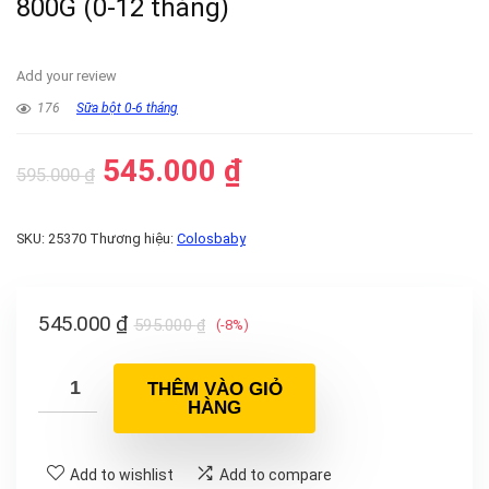
800G (0-12 tháng)
Add your review
176
Sữa bột 0-6 tháng
545.000
₫
595.000
₫
SKU:
25370
Thương hiệu:
Colosbaby
545.000
₫
595.000
₫
(-8%)
THÊM VÀO GIỎ
HÀNG
Add to wishlist
Add to compare