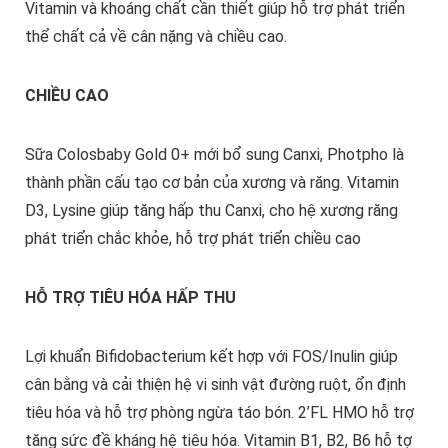
Vitamin và khoáng chất cần thiết giúp hỗ trợ phát triển
thể chất cả về cân nặng và chiều cao.
CHIỀU CAO
Sữa Colosbaby Gold 0+ mới bổ sung Canxi, Photpho là
thành phần cấu tạo cơ bản của xương và răng. Vitamin
D3, Lysine giúp tăng hấp thu Canxi, cho hệ xương răng
phát triển chắc khỏe, hỗ trợ phát triển chiều cao
HỖ TRỢ TIÊU HÓA HẤP THU
Lợi khuẩn Bifidobacterium kết hợp với FOS/Inulin giúp
cân bằng và cải thiện hệ vi sinh vật đường ruột, ổn định
tiêu hóa và hỗ trợ phòng ngừa táo bón. 2’FL HMO hỗ trợ
tăng sức đề kháng hệ tiêu hóa. Vitamin B1, B2, B6 hỗ tợ