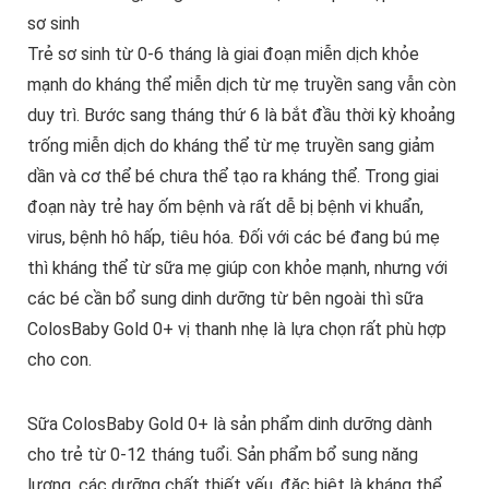
sơ sinh
Trẻ sơ sinh từ 0-6 tháng là giai đoạn miễn dịch khỏe
mạnh do kháng thể miễn dịch từ mẹ truyền sang vẫn còn
duy trì. Bước sang tháng thứ 6 là bắt đầu thời kỳ khoảng
trống miễn dịch do kháng thể từ mẹ truyền sang giảm
dần và cơ thể bé chưa thể tạo ra kháng thể. Trong giai
đoạn này trẻ hay ốm bệnh và rất dễ bị bệnh vi khuẩn,
virus, bệnh hô hấp, tiêu hóa. Đối với các bé đang bú mẹ
thì kháng thể từ sữa mẹ giúp con khỏe mạnh, nhưng với
các bé cần bổ sung dinh dưỡng từ bên ngoài thì sữa
ColosBaby Gold 0+ vị thanh nhẹ là lựa chọn rất phù hợp
cho con.
Sữa ColosBaby Gold 0+ là sản phẩm dinh dưỡng dành
cho trẻ từ 0-12 tháng tuổi. Sản phẩm bổ sung năng
lượng, các dưỡng chất thiết yếu, đặc biệt là kháng thể