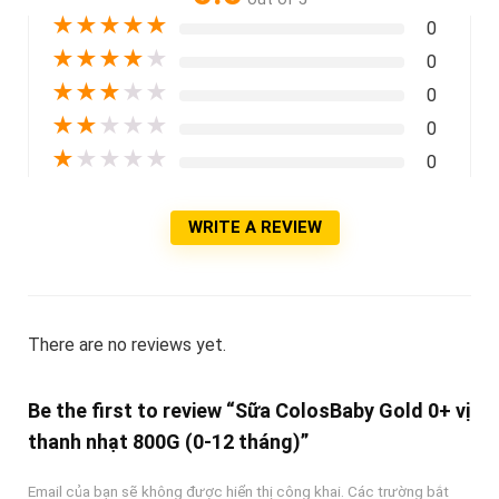
★
★
★
★
★
0
★
★
★
★
★
0
★
★
★
★
★
0
★
★
★
★
★
0
★
★
★
★
★
0
WRITE A REVIEW
There are no reviews yet.
Be the first to review “Sữa ColosBaby Gold 0+ vị
thanh nhạt 800G (0-12 tháng)”
Email của bạn sẽ không được hiển thị công khai.
Các trường bắt