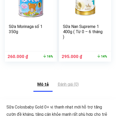
Sữa Morinaga số 1
Sữa Nan Supreme 1
350g
400g ( Từ 0 – 6 tháng
)
260.000
₫
295.000
₫
16%
14%
Mô tả
Đánh giá (0)
Sữa Colosbaby Gold 0+ vị thanh nhạt mới hỗ trợ tăng
cườn đề kháng, tăng cân khỏe mạnh rất phù hợp cho trẻ