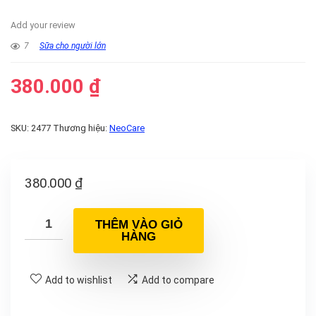
Add your review
7
Sữa cho người lớn
380.000
₫
SKU:
2477
Thương hiệu:
NeoCare
380.000
₫
THÊM VÀO GIỎ
HÀNG
Add to wishlist
Add to compare