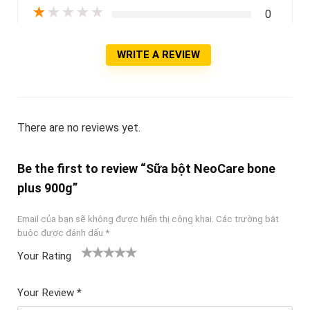
★
★
★
★
★
0
WRITE A REVIEW
There are no reviews yet.
Be the first to review “Sữa bột NeoCare bone
plus 900g”
Email của bạn sẽ không được hiển thị công khai.
Các trường bắt
buộc được đánh dấu
*
Your Rating
1
2
3 trên
4 trên 5
5 trên 5
tr
trên
5 sao
sao
sao
Your Review
*
ê
5