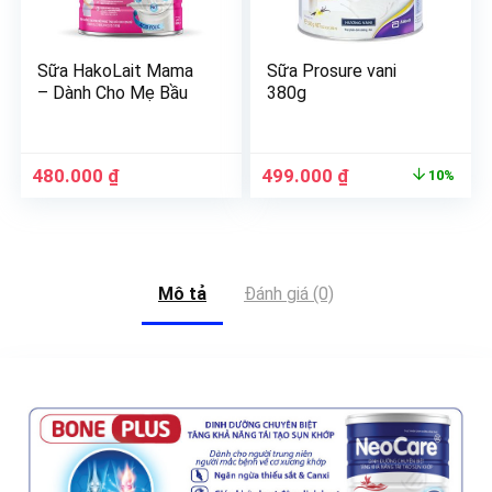
Sữa HakoLait Mama
Sữa Prosure vani
– Dành Cho Mẹ Bầu
380g
480.000
₫
499.000
₫
10%
Mô tả
Đánh giá (0)