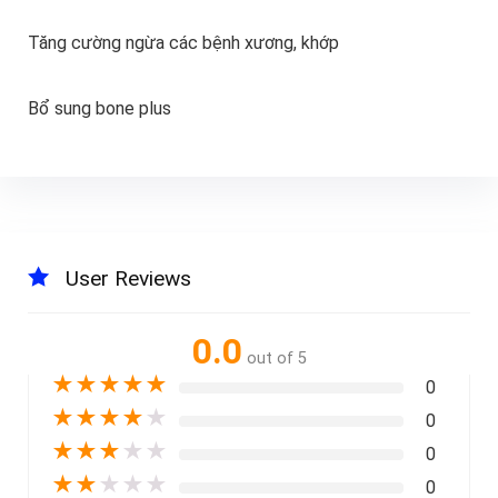
Tăng cường ngừa các bệnh xương, khớp
Bổ sung bone plus
User Reviews
0.0
out of 5
★
★
★
★
★
0
★
★
★
★
★
0
★
★
★
★
★
0
★
★
★
★
★
0