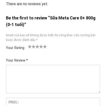
There are no reviews yet.
Be the first to review “Sữa Meta Care 0+ 800g
(0-1 tuổi)”
Email của bạn sẽ không được hiển thị công khai.
Các trường bắt
buộc được đánh dấu
*
Your Rating
1
2
3 trên
4 trên 5
5 trên 5
tr
trên
5 sao
sao
sao
Your Review
*
ê
5
n
sao
5
sa
o