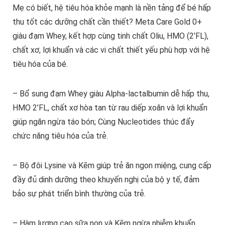
Mẹ có biết, hệ tiêu hóa khỏe mạnh là nền tảng để bé hấp
thu tốt các dưỡng chất cần thiết? Meta Care Gold 0+
giàu đạm Whey, kết hợp cùng tinh chất Oliu, HMO (2’FL),
chất xơ, lợi khuẩn và các vi chất thiết yếu phù hợp với hệ
tiêu hóa của bé.
– Bổ sung đạm Whey giàu Alpha-lactalbumin dễ hấp thu,
HMO 2’FL, chất xơ hòa tan từ rau diếp xoăn và lợi khuẩn
giúp ngăn ngừa táo bón; Cùng Nucleotides thúc đẩy
chức năng tiêu hóa của trẻ.
– Bộ đôi Lysine và Kẽm giúp trẻ ăn ngon miệng, cung cấp
đầy đủ dinh dưỡng theo khuyến nghị của bộ y tế, đảm
bảo sự phát triển bình thường của trẻ.
– Hàm lượng cao sữa non và Kẽm ngừa nhiễm khuẩn,