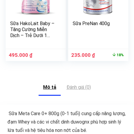
Sữa HakoLait Baby –
Sữa PreNan 400g
Tăng Cường Miễn
Dịch – Trẻ Dưới 1
Tuổi
495.000
₫
235.000
₫
18%
Mô tả
Đánh giá (0)
Sữa Meta Care 0+ 800g (0-1 tuổi) cung cấp năng lượng,
đạm Whey và các vi chất dinh duwognx phù hợp sinh lý
lứa tuổi và hệ tiêu hóa non nớt của bé.