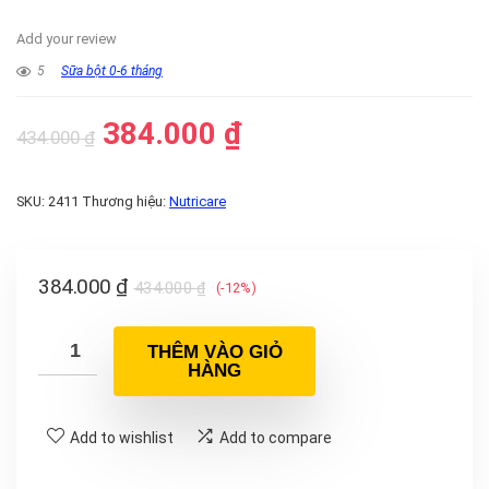
Add your review
5
Sữa bột 0-6 tháng
384.000
₫
434.000
₫
SKU:
2411
Thương hiệu:
Nutricare
384.000
₫
434.000
₫
(-12%)
THÊM VÀO GIỎ
HÀNG
Add to wishlist
Add to compare