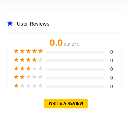
User Reviews
0.0
out of 5
★
★
★
★
★
0
★
★
★
★
★
0
★
★
★
★
★
0
★
★
★
★
★
0
★
★
★
★
★
0
WRITE A REVIEW