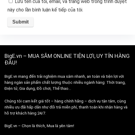
Lưu tên của tôi, email, và trang web trong trình duyệt
này cho lần bình luận kế tiếp của tôi.
BigE.vn – MUA SẮM ONLINE TIỆN LỢI, UY TÍN HÀNG
ĐẦU!
BigE.vn mang đến trải nghiệm mua sắm nhanh, an toàn và tiện lợi với
hàng ngàn sản phẩm chất lượng thuộc nhiều ngành hàng: Thời trang,
Điện tử, Gia dụng, Đồ chơi, Thể thao…
Chúng tôi cam kết giá tốt – hàng chính hãng – dịch vụ tận tâm, cùng
nhiều ưu đãi hấp dẫn như đổi trả miễn phí, thanh toán khi nhận hàng và
hỗ trợ khách hàng 24/7.
BigE.vn – Chọn là thích, Mua là yên tâm!