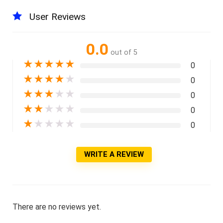
User Reviews
0.0
out of 5
★
★
★
★
★
0
★
★
★
★
★
0
★
★
★
★
★
0
★
★
★
★
★
0
★
★
★
★
★
0
WRITE A REVIEW
There are no reviews yet.