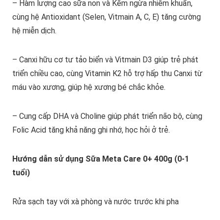
– Hàm lượng cao sữa non và Kẽm ngừa nhiễm khuẩn,
cùng hệ Antioxidant (Selen, Vitmain A, C, E) tăng cường
hệ miễn dịch.
– Canxi hữu cơ tư tảo biển và Vitmain D3 giúp trẻ phát
triển chiều cao, cùng Vitamin K2 hỗ trợ hấp thu Canxi từ
máu vào xương, giúp hệ xương bé chắc khỏe.
– Cung cấp DHA và Choline giúp phát triển não bộ, cùng
Folic Acid tăng khả năng ghi nhớ, học hỏi ở trẻ.
Hướng dẫn sử dụng
Sữa Meta Care 0+ 400g (0-1
tuổi)
Rửa sạch tay với xà phòng và nước trước khi pha