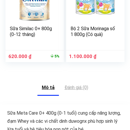
Sữa Similac 0+ 800g
Bộ 2 Sữa Morinaga số
(0-12 tháng)
1 800g (Có quà)
620.000
₫
1.100.000
₫
5%
Mô tả
Đánh giá (0)
Sữa Meta Care 0+ 400g (0-1 tuổi) cung cấp năng lượng,
đạm Whey và các vi chất dinh duwognx phù hợp sinh lý
lứa tuổi và hệ tiêu hóa non nớt của bé.