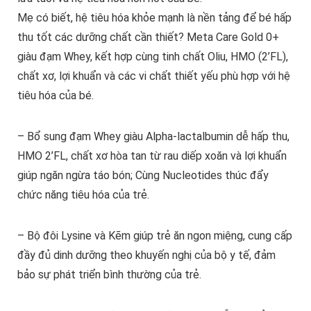
Mẹ có biết, hệ tiêu hóa khỏe mạnh là nền tảng để bé hấp
thu tốt các dưỡng chất cần thiết? Meta Care Gold 0+
giàu đạm Whey, kết hợp cùng tinh chất Oliu, HMO (2’FL),
chất xơ, lợi khuẩn và các vi chất thiết yếu phù hợp với hệ
tiêu hóa của bé.
– Bổ sung đạm Whey giàu Alpha-lactalbumin dễ hấp thu,
HMO 2’FL, chất xơ hòa tan từ rau diếp xoăn và lợi khuẩn
giúp ngăn ngừa táo bón; Cùng Nucleotides thúc đẩy
chức năng tiêu hóa của trẻ.
– Bộ đôi Lysine và Kẽm giúp trẻ ăn ngon miệng, cung cấp
đầy đủ dinh dưỡng theo khuyến nghị của bộ y tế, đảm
bảo sự phát triển bình thường của trẻ.