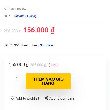
Add your review
7
Sữa bột 0-6 tháng
156.000
₫
206.000
₫
SKU:
25366
Thương hiệu:
Nutricare
156.000
₫
206.000
₫
(-24%)
THÊM VÀO GIỎ
HÀNG
Add to wishlist
Add to compare