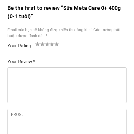
Be the first to review “Sữa Meta Care 0+ 400g
(0-1 tuổi)”
Email của bạn sẽ không được hiển thị công khai.
Các trường bắt
buộc được đánh dấu
*
Your Rating
1
2
3 trên
4 trên 5
5 trên 5
tr
trên
5 sao
sao
sao
Your Review
*
ê
5
n
sao
5
sa
o