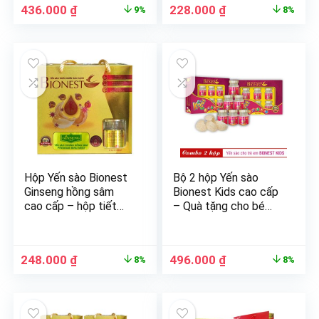
436.000
₫
228.000
₫
9%
8%
Hộp Yến sào Bionest
Bộ 2 hộp Yến sào
Ginseng hồng sâm
Bionest Kids cao cấp
cao cấp – hộp tiết
– Quà tặng cho bé
kiệm 6 lọ
biếng ăn 6 lọ
248.000
₫
496.000
₫
8%
8%