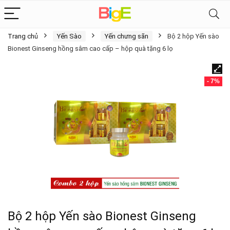
Trang chủ
Yến Sào
Yến chưng sãn
Bộ 2 hộp Yến sào
Bionest Ginseng hồng sâm cao cấp – hộp quà tặng 6 lọ
- 7%
Bộ 2 hộp Yến sào Bionest Ginseng