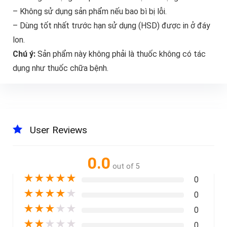
– Không sử dụng sản phẩm nếu bao bì bị lỗi.
– Dùng tốt nhất trước hạn sử dụng (HSD) được in ở đáy
lon.
Chú ý:
Sản phẩm này không phải là thuốc không có tác
dụng như thuốc chữa bệnh.
User Reviews
0.0
out of 5
★
★
★
★
★
0
★
★
★
★
★
0
★
★
★
★
★
0
★
★
★
★
★
0