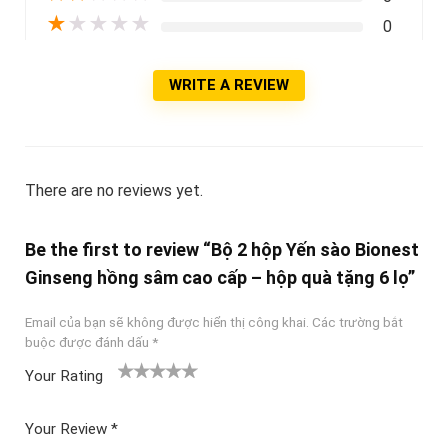
★
★
★
★
★
0
WRITE A REVIEW
There are no reviews yet.
Be the first to review “Bộ 2 hộp Yến sào Bionest
Ginseng hồng sâm cao cấp – hộp quà tặng 6 lọ”
Email của bạn sẽ không được hiển thị công khai.
Các trường bắt
buộc được đánh dấu
*
Your Rating
1
2
3 trên
4 trên 5
5 trên 5
tr
trên
5 sao
sao
sao
Your Review
*
ê
5