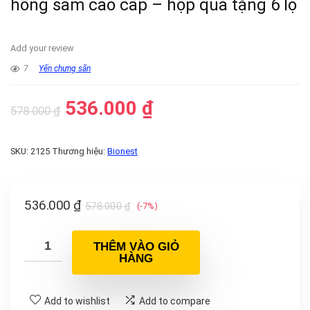
hồng sâm cao cấp – hộp quà tặng 6 lọ
Add your review
7
Yến chưng sãn
536.000
₫
578.000
₫
SKU:
2125
Thương hiệu:
Bionest
536.000
₫
578.000
₫
(-7%)
THÊM VÀO GIỎ
HÀNG
Add to wishlist
Add to compare