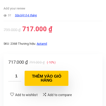
Add your review
51
Sữa bột 0-6 tháng
717.000
₫
799.000
₫
SKU:
2368
Thương hiệu:
Aptamil
717.000
₫
799.000
₫
(-10%)
THÊM VÀO GIỎ
HÀNG
Add to wishlist
Add to compare