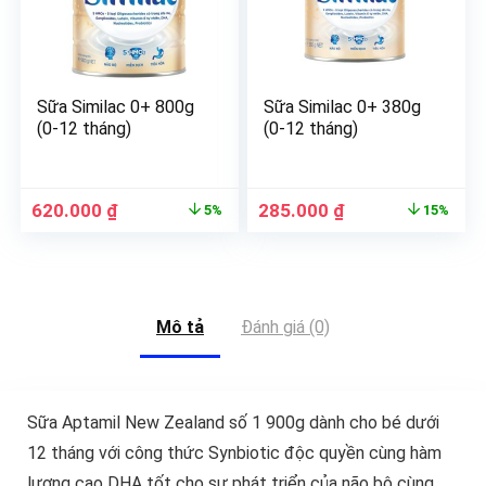
Sữa Similac 0+ 800g
Sữa Similac 0+ 380g
(0-12 tháng)
(0-12 tháng)
620.000
₫
285.000
₫
5%
15%
Mô tả
Đánh giá (0)
Sữa Aptamil New Zealand số 1 900g dành cho bé dưới
12 tháng với công thức Synbiotic độc quyền cùng hàm
lượng cao DHA tốt cho sự phát triển của não bộ cùng