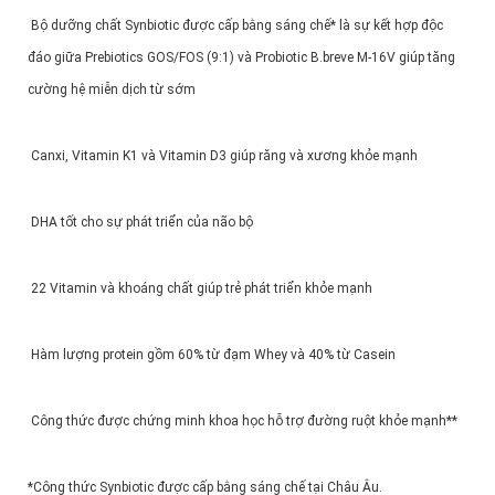
Bộ dưỡng chất Synbiotic được cấp bằng sáng chế* là sự kết hợp độc
đáo giữa Prebiotics GOS/FOS (9:1) và Probiotic B.breve M-16V giúp tăng
cường hệ miễn dịch từ sớm
Canxi, Vitamin K1 và Vitamin D3 giúp răng và xương khỏe mạnh
DHA tốt cho sự phát triển của não bộ
22 Vitamin và khoáng chất giúp trẻ phát triển khỏe mạnh
Hàm lượng protein gồm 60% từ đạm Whey và 40% từ Casein
Công thức được chứng minh khoa học hỗ trợ đường ruột khỏe mạnh**
*Công thức Synbiotic được cấp bằng sáng chế tại Châu Âu.