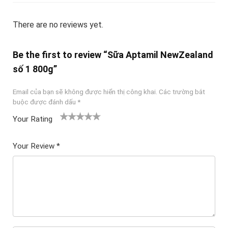
There are no reviews yet.
Be the first to review “Sữa Aptamil NewZealand
số 1 800g”
Email của bạn sẽ không được hiển thị công khai.
Các trường bắt
buộc được đánh dấu
*
Your Rating
1
2
3 trên
4 trên 5
5 trên 5
tr
trên
5 sao
sao
sao
Your Review
*
ê
5
n
sao
5
sa
o