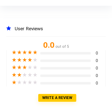
User Reviews
0.0
out of 5
★
★
★
★
★
0
★
★
★
★
★
0
★
★
★
★
★
0
★
★
★
★
★
0
★
★
★
★
★
0
WRITE A REVIEW