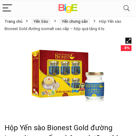
Trang chủ
Yến Sào
Yến chưng sãn
Hộp Yến sào
Bionest Gold đường isomalt cao cấp – hộp quà tặng 6 lọ
- 8%
Hộp Yến sào Bionest Gold đường