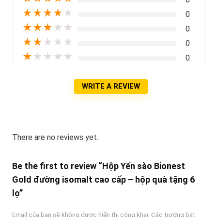
★
★
★
★
★
0
★
★
★
★
★
0
★
★
★
★
★
0
★
★
★
★
★
0
WRITE A REVIEW
There are no reviews yet.
Be the first to review “Hộp Yến sào Bionest
Gold đường isomalt cao cấp – hộp quà tặng 6
lọ”
Email của bạn sẽ không được hiển thị công khai.
Các trường bắt