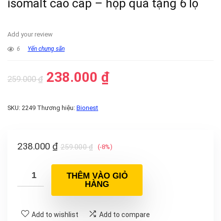
isomalt cao cấp – hộp quà tặng 6 lọ
Add your review
6
Yến chưng sãn
238.000
₫
259.000
₫
SKU:
2249
Thương hiệu:
Bionest
238.000
₫
259.000
₫
(-8%)
THÊM VÀO GIỎ
HÀNG
Add to wishlist
Add to compare