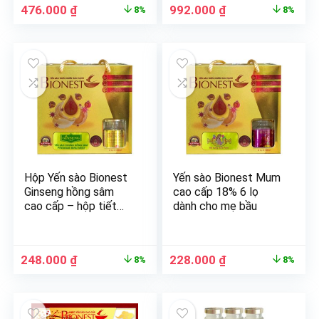
476.000
₫
992.000
₫
8%
8%
Hộp Yến sào Bionest
Yến sào Bionest Mum
Ginseng hồng sâm
cao cấp 18% 6 lọ
cao cấp – hộp tiết
dành cho mẹ bầu
kiệm 6 lọ
248.000
₫
228.000
₫
8%
8%