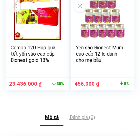
Combo 120 Hộp quà
Yến sào Bionest Mum
tết yến sào cao cấp
cao cấp 12 lọ dành
Bionest gold 18%
cho mẹ bầu
23.436.000
₫
456.000
₫
30%
5%
Mô tả
Đánh giá (0)