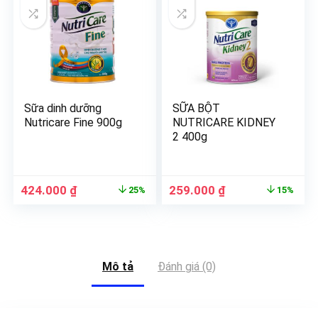
Sữa dinh dưỡng
SỮA BỘT
Nutricare Fine 900g
NUTRICARE KIDNEY
2 400g
424.000
₫
259.000
₫
25%
15%
Mô tả
Đánh giá (0)