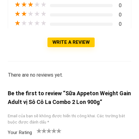
★
★
★
★
★
0
★
★
★
★
★
0
★
★
★
★
★
0
WRITE A REVIEW
There are no reviews yet.
Be the first to review “Sữa Appeton Weight Gain
Adult vị Sô Cô La Combo 2 Lon 900g”
Email của bạn sẽ không được hiển thị công khai.
Các trường bắt
buộc được đánh dấu
*
Your Rating
1
2
3 trên
4 trên 5
5 trên 5