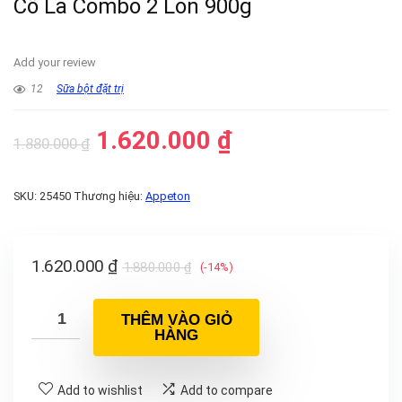
Cô La Combo 2 Lon 900g
Add your review
12
Sữa bột đặt trị
1.620.000
₫
1.880.000
₫
SKU:
25450
Thương hiệu:
Appeton
1.620.000
₫
1.880.000
₫
(-14%)
THÊM VÀO GIỎ
HÀNG
Add to wishlist
Add to compare