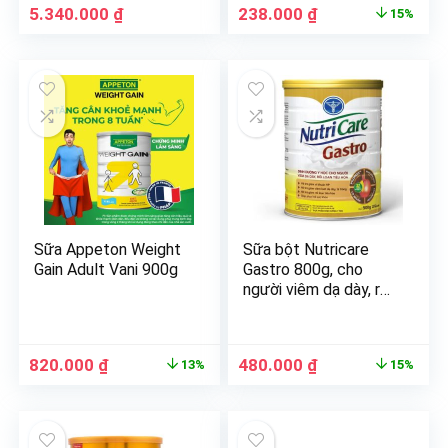
5.340.000
₫
238.000
₫
15%
Sữa Appeton Weight
Sữa bột Nutricare
Gain Adult Vani 900g
Gastro 800g, cho
người viêm dạ dày, rối
loạn tiêu hoá.
820.000
₫
480.000
₫
13%
15%