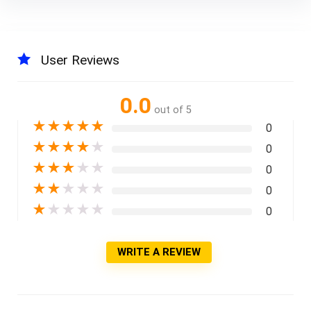
User Reviews
0.0
out of 5
★
★
★
★
★
0
★
★
★
★
★
0
★
★
★
★
★
0
★
★
★
★
★
0
★
★
★
★
★
0
WRITE A REVIEW