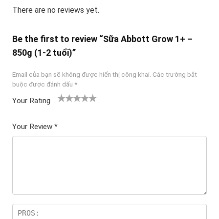
There are no reviews yet.
Be the first to review “Sữa Abbott Grow 1+ –
850g (1-2 tuổi)”
Email của bạn sẽ không được hiển thị công khai.
Các trường bắt
buộc được đánh dấu
*
Your Rating
1
2
3 trên
4 trên 5
5 trên 5
tr
trên
5 sao
sao
sao
Your Review
*
ê
5
n
sao
5
sa
o