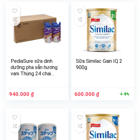
PediaSure sữa dinh
Sữa Similac Gain IQ 2
dưỡng pha sẵn hương
900g
vani Thùng 24 chai
237ml
940.000
₫
600.000
₫
8%