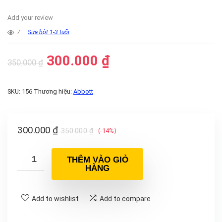
Add your review
7
Sữa bột 1-3 tuổi
300.000
₫
350.000
₫
SKU:
156
Thương hiệu:
Abbott
300.000
₫
350.000
₫
(-14%)
THÊM VÀO GIỎ
HÀNG
Add to wishlist
Add to compare