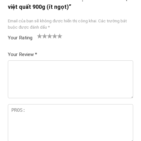
việt quất 900g (ít ngọt)”
Email của bạn sẽ không được hiển thị công khai.
Các trường bắt
buộc được đánh dấu
*
Your Rating
1
2
3 trên
4 trên 5
5 trên 5
tr
trên
5 sao
sao
sao
Your Review
*
ê
5
n
sao
5
sa
o