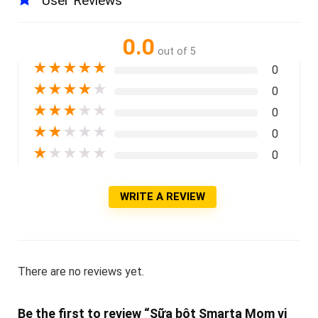
User Reviews
0.0
out of 5
★
★
★
★
★
0
★
★
★
★
★
0
★
★
★
★
★
0
★
★
★
★
★
0
★
★
★
★
★
0
WRITE A REVIEW
There are no reviews yet.
Be the first to review “Sữa bột Smarta Mom vị