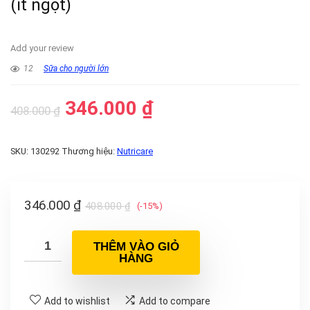
(ít ngọt)
Add your review
12
Sữa cho người lớn
346.000
₫
408.000
₫
SKU:
130292
Thương hiệu:
Nutricare
346.000
₫
408.000
₫
(-15%)
THÊM VÀO GIỎ
HÀNG
Add to wishlist
Add to compare