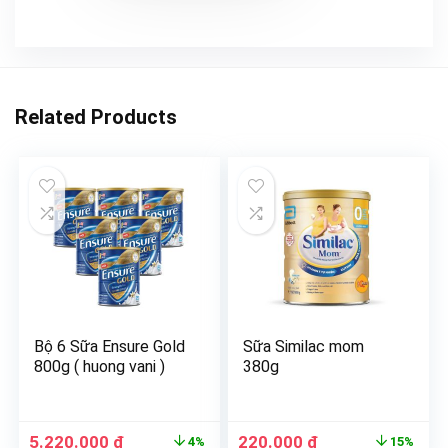
Related Products
Bộ 6 Sữa Ensure Gold
Sữa Similac mom
800g ( huong vani )
380g
5.220.000
₫
220.000
₫
4%
15%