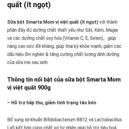
quất (ít ngọt)
Sữa bột Smarta Mom vị việt quất (ít ngọt)
với thành
phần đầy đủ dưỡng chất thiết yếu như Sắt, Kẽm, Magie
và các dưỡng chất oxy hóa (Vitamin C, E, Selen),… giúp
nâng cao sức đề kháng, giúp thai kỳ khỏe mạnh, giảm các
dấu hiệu ốm nghén & tăng cường chất lượng dinh dưỡng
của sữa mẹ sau sinh.
Thông tin nổi bật của sữa bột Smarta Mom
vị việt quất 900g
– Hỗ trợ hấp thu, giảm tình trạng táo bón
Bổ sung lợi khuẩn Bifidobacterium BB12 và Lactobacillus
La5 kết hợp cùng chất xơ tự nhiên giúp hỗ trợ tiêu hoá,