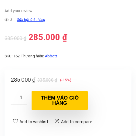
Add your review
3
Sữa bột 0-6 tháng
285.000
₫
335.000
₫
SKU:
162
Thương hiệu:
Abbott
285.000
₫
335.000
₫
(-15%)
THÊM VÀO GIỎ
HÀNG
Add to wishlist
Add to compare