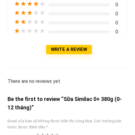
★
★
★
★
★
0
★
★
★
★
★
0
★
★
★
★
★
0
★
★
★
★
★
0
WRITE A REVIEW
There are no reviews yet.
Be the first to review “Sữa Similac 0+ 380g (0-
12 tháng)”
Email của bạn sẽ không được hiển thị công khai.
Các trường bắt
buộc được đánh dấu
*