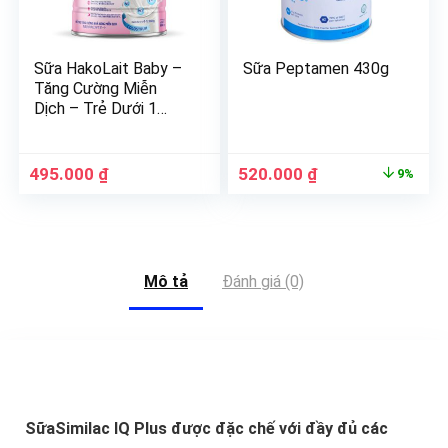
Sữa HakoLait Baby –
Sữa Peptamen 430g
Tăng Cường Miễn
Dịch – Trẻ Dưới 1
Tuổi
495.000
₫
520.000
₫
9%
Mô tả
Đánh giá (0)
SữaSimilac IQ Plus được đặc chế với đầy đủ các