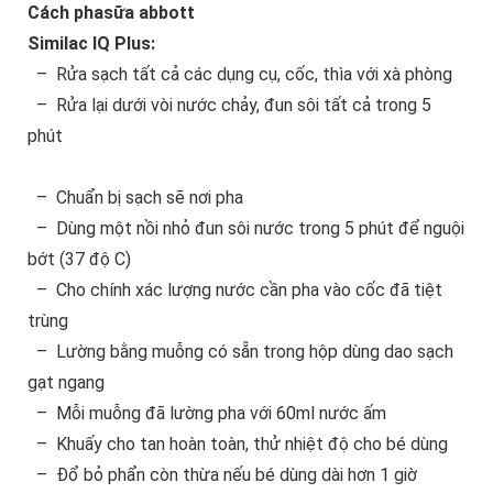
Cách pha
sữa abbott
Similac IQ Plus:
– Rửa sạch tất cả các dụng cụ, cốc, thìa với xà phòng
– Rửa lại dưới vòi nước chảy, đun sôi tất cả trong 5
phút
– Chuẩn bị sạch sẽ nơi pha
– Dùng một nồi nhỏ đun sôi nước trong 5 phút để nguội
bớt (37 độ C)
– Cho chính xác lượng nước cần pha vào cốc đã tiệt
trùng
– Lường bằng muỗng có sẵn trong hộp dùng dao sạch
gạt ngang
– Mỗi muỗng đã lường pha với 60ml nước ấm
– Khuấy cho tan hoàn toàn, thử nhiệt độ cho bé dùng
– Đổ bỏ phẩn còn thừa nếu bé dùng dài hơn 1 giờ