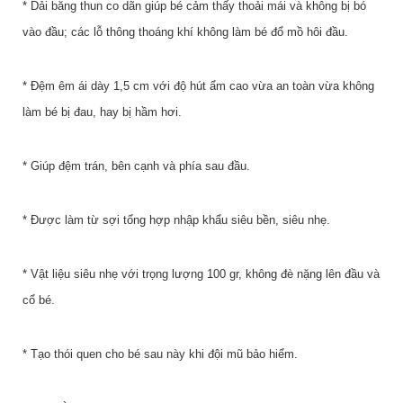
* Dải băng thun co dãn giúp bé cảm thấy thoải mái và không bị bó
vào đầu; các lỗ thông thoáng khí không làm bé đổ mồ hôi đầu.
* Đệm êm ái dày 1,5 cm với độ hút ẩm cao vừa an toàn vừa không
làm bé bị đau, hay bị hầm hơi.
* Giúp đệm trán, bên cạnh và phía sau đầu.
* Được làm từ sợi tổng hợp nhập khẩu siêu bền, siêu nhẹ.
* Vật liệu siêu nhẹ với trọng lượng 100 gr, không đè nặng lên đầu và
cổ bé.
* Tạo thói quen cho bé sau này khi đội mũ bảo hiểm.