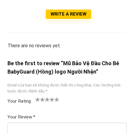
WRITE A REVIEW
There are no reviews yet.
Be the first to review “Mũ Bảo Vệ Đầu Cho Bé
BabyGuard (Hồng) logo Người Nhện”
Email của bạn sẽ không được hiển thị công khai.
Các trường bắt
buộc được đánh dấu
*
Your Rating
1
2
3 trên
4 trên 5
5 trên 5
tr
trên
5 sao
sao
sao
Your Review
*
ê
5
n
sao