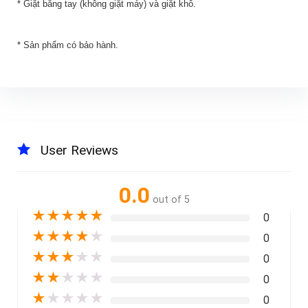
* Giặt bằng tay (không giặt máy) và giặt khô.
* Sản phẩm có bảo hành.
User Reviews
0.0
out of 5
★
★
★
★
★
0
★
★
★
★
★
0
★
★
★
★
★
0
★
★
★
★
★
0
★
★
★
★
★
0