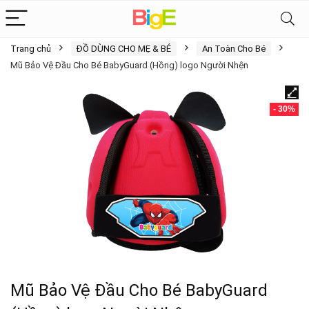
Trang chủ
ĐỒ DÙNG CHO MẸ & BÉ
An Toàn Cho Bé
Mũ Bảo Vệ Đầu Cho Bé BabyGuard (Hồng) logo Người Nhện
- 30%
Mũ Bảo Vệ Đầu Cho Bé BabyGuard