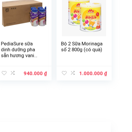
PediaSure sữa
Bộ 2 Sữa Morinaga
dinh dưỡng pha
số 2 800g (có quà)
sẵn hương vani
Thùng 24 chai
237ml
940.000
₫
1.000.000
₫