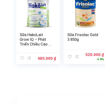
Sữa HakoLait
Sữa Frisolac Gold
Grow IQ – Phát
3 850g
Triển Chiều Cao và
Trí Não
520.000
₫
485.000
₫
8%