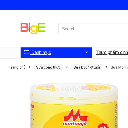
Danh mục
Thực phẩm din
Trang chủ
Sữa công thức
Sữa bột 1-3 tuổi
Sữa Morin