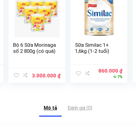
Bộ 6 Sữa Morinaga
Sữa Similac 1+
số 2 800g (có quà)
1,6kg (1-2 tuổi)
860.000
₫
3.000.000
₫
7%
Mô tả
Đánh giá (0)