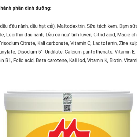
hành phần dinh dưỡng:
 dầu đậu nành, dầu hạt cải), Maltodextrin, Sữa tách kem, Đạm sữ
, Lecithin đậu nành, Dầu cá ngừ tinh luyện, Citrid acid, Magie ch
isodium Citrate, Kali carbonate, Vitamin C, Lactoferrin, Zine su
anylate, Disodium 5’- Uridilate, Calcium pantothenate, Vitamin E, 
n B1, Folic acid, Beta carotene, Kali Iod, Vitamin K, Biotin, Vitam