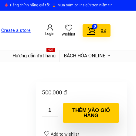
Hàng chính hãng giá tốt
Mua sắm online gửi trọn niềm tin
0
Create a store
0
₫
Login
Wishlist
HOT
Hướng dẫn đặt hàng
BÁCH HÓA ONLINE
500.000
₫
THÊM VÀO GIỎ
HÀNG
Add to wishlist