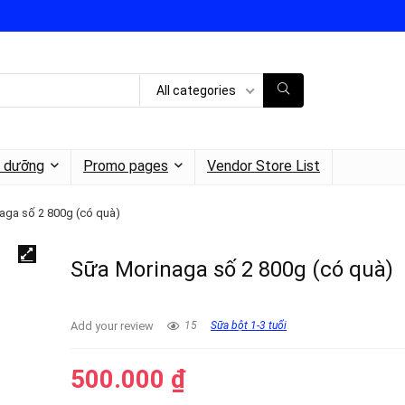
All categories
h dưỡng
Promo pages
Vendor Store List
aga số 2 800g (có quà)
Sữa Morinaga số 2 800g (có quà)
Add your review
15
Sữa bột 1-3 tuổi
500.000
₫