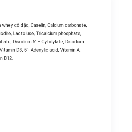
a whey cô đặc, Caselin, Calcium carbonate,
iodire, Lactoluse, Tricalcium phosphate,
lphate, Disodium 5’ – Cytidylate, Disodium
Vitamin D3, 5’- Adenylic acid, Vitamin A,
in B12.