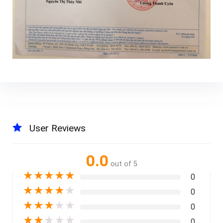
User Reviews
0.0
out of 5
★
★
★
★
★
0
★
★
★
★
★
0
★
★
★
★
★
0
★
★
★
★
★
0