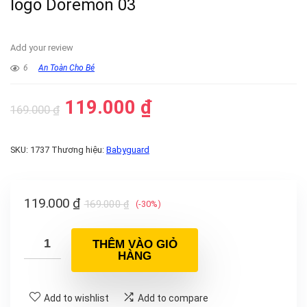
logo Doremon 03
Add your review
6
An Toàn Cho Bé
119.000
₫
169.000
₫
SKU:
1737
Thương hiệu:
Babyguard
119.000
₫
169.000
₫
(-30%)
THÊM VÀO GIỎ
HÀNG
Add to wishlist
Add to compare