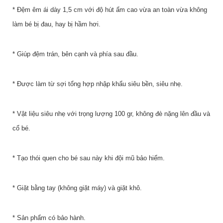
* Đệm êm ái dày 1,5 cm với độ hút ẩm cao vừa an toàn vừa không
làm bé bị đau, hay bị hầm hơi.
* Giúp đệm trán, bên cạnh và phía sau đầu.
* Được làm từ sợi tổng hợp nhập khẩu siêu bền, siêu nhẹ.
* Vật liệu siêu nhẹ với trọng lượng 100 gr, không đè nặng lên đầu và
cổ bé.
* Tạo thói quen cho bé sau này khi đội mũ bảo hiểm.
* Giặt bằng tay (không giặt máy) và giặt khô.
* Sản phẩm có bảo hành.