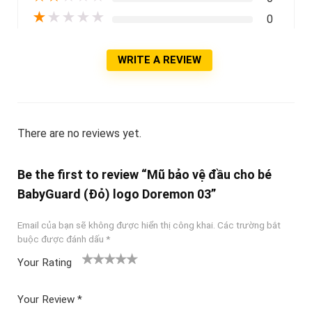
★
★
★
★
★
0
WRITE A REVIEW
There are no reviews yet.
Be the first to review “Mũ bảo vệ đầu cho bé
BabyGuard (Đỏ) logo Doremon 03”
Email của bạn sẽ không được hiển thị công khai.
Các trường bắt
buộc được đánh dấu
*
Your Rating
1
2
3 trên
4 trên 5
5 trên 5
tr
trên
5 sao
sao
sao
Your Review
*