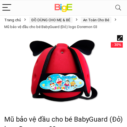
Trang chủ
ĐỒ DÙNG CHO MẸ & BÉ
An Toàn Cho Bé
Mũ bảo vệ đầu cho bé BabyGuard (Đỏ) logo Doremon 03
- 30%
Mũ bảo vệ đầu cho bé BabyGuard (Đỏ)