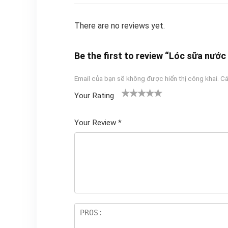
There are no reviews yet.
Be the first to review “Lóc sữa nước
Email của bạn sẽ không được hiển thị công khai.
Cá
Your Rating
1
2
3 trên
4 trên 5
5 trên 5
tr
trên
5 sao
sao
sao
Your Review
*
ê
5
n
sao
5
sa
o