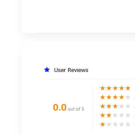
User Reviews
★
★
★
★
★
★
★
★
★
★
0.0
★
★
★
★
★
out of 5
★
★
★
★
★
★
★
★
★
★