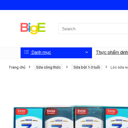
Danh mục
Thực phẩm din
Trang chủ
Sữa công thức
Sữa bột 1-3 tuổi
Lóc sữa n