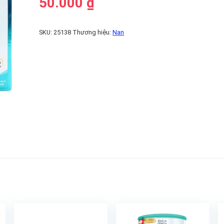
50.000
₫
SKU:
25138
Thương hiệu:
Nan