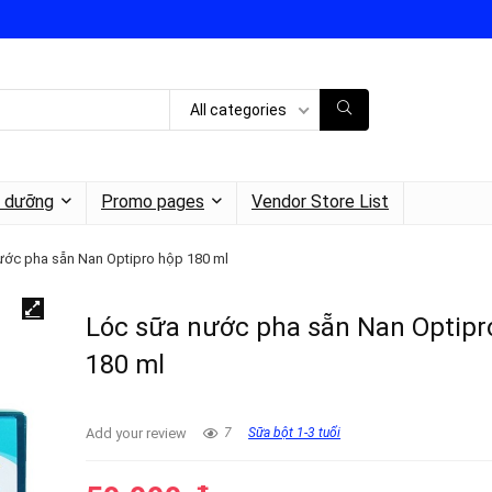
All categories
h dưỡng
Promo pages
Vendor Store List
ước pha sẵn Nan Optipro hộp 180 ml
Lóc sữa nước pha sẵn Nan Optipr
180 ml
Add your review
7
Sữa bột 1-3 tuổi