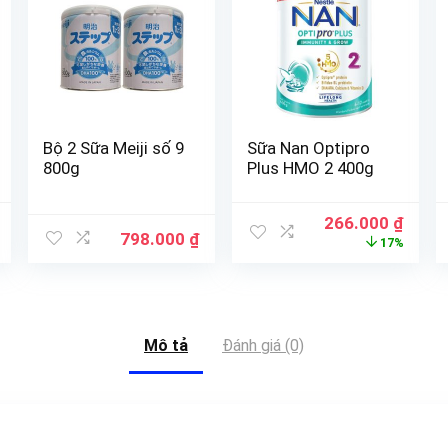
Bộ 2 Sữa Meiji số 9
Sữa Nan Optipro
800g
Plus HMO 2 400g
266.000
₫
798.000
₫
17%
Mô tả
Đánh giá (0)