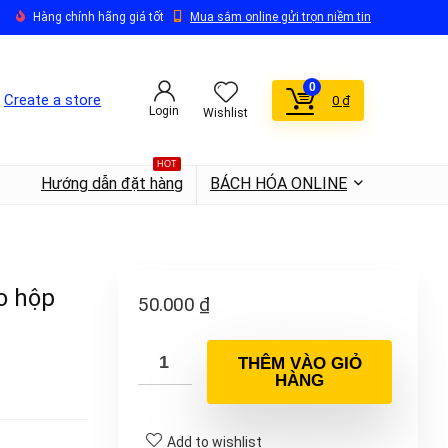
Hàng chính hãng giá tốt
Mua sắm online gửi trọn niềm tin
0
Create a store
0
₫
Login
Wishlist
HOT
Hướng dẫn đặt hàng
BÁCH HÓA ONLINE
o hộp
50.000
₫
THÊM VÀO GIỎ
HÀNG
Add to wishlist