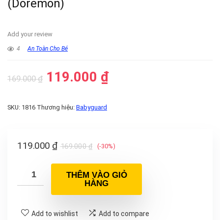
(Doremon)
Add your review
4
An Toàn Cho Bé
119.000
₫
169.000
₫
SKU:
1816
Thương hiệu:
Babyguard
119.000
₫
169.000
₫
(-30%)
THÊM VÀO GIỎ
HÀNG
Add to wishlist
Add to compare