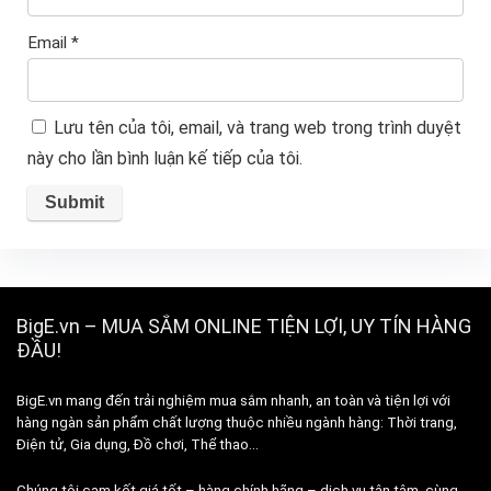
Email
*
Lưu tên của tôi, email, và trang web trong trình duyệt
này cho lần bình luận kế tiếp của tôi.
BigE.vn – MUA SẮM ONLINE TIỆN LỢI, UY TÍN HÀNG
ĐẦU!
BigE.vn mang đến trải nghiệm mua sắm nhanh, an toàn và tiện lợi với
hàng ngàn sản phẩm chất lượng thuộc nhiều ngành hàng: Thời trang,
Điện tử, Gia dụng, Đồ chơi, Thể thao…
Chúng tôi cam kết giá tốt – hàng chính hãng – dịch vụ tận tâm, cùng