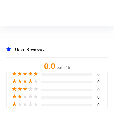
User Reviews
0.0
out of 5
★
★
★
★
★
0
★
★
★
★
★
0
★
★
★
★
★
0
★
★
★
★
★
0
★
★
★
★
★
0