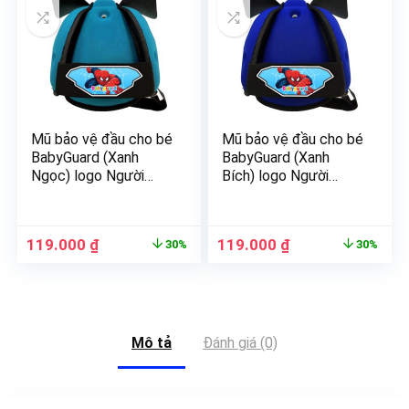
Mũ bảo vệ đầu cho bé
Mũ bảo vệ đầu cho bé
BabyGuard (Xanh
BabyGuard (Xanh
Ngọc) logo Người
Bích) logo Người
Nhện
Nhện
119.000
₫
119.000
₫
30%
30%
Mô tả
Đánh giá (0)