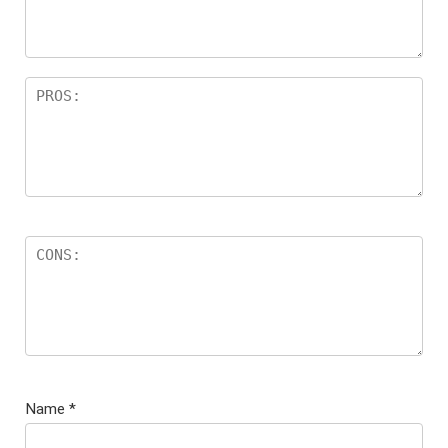
sa
o
Name
*