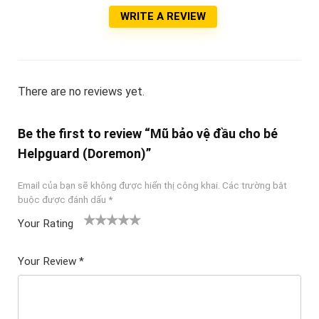
WRITE A REVIEW
There are no reviews yet.
Be the first to review “Mũ bảo vệ đầu cho bé
Helpguard (Doremon)”
Email của bạn sẽ không được hiển thị công khai.
Các trường bắt
buộc được đánh dấu
*
Your Rating
1
2
3 trên
4 trên 5
5 trên 5
tr
trên
5 sao
sao
sao
Your Review
*
ê
5
n
sao
5