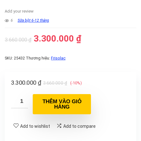
Add your review
6
Sữa bột 6-12 tháng
3.300.000
₫
3.660.000
₫
SKU:
25432
Thương hiệu:
Frisolac
3.300.000
₫
3.660.000
₫
(-10%)
THÊM VÀO GIỎ
HÀNG
Add to wishlist
Add to compare