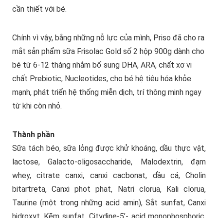
cần thiết với bé.
Chính vì vậy, bằng những nỗ lực của mình, Priso đã cho ra
mắt sản phẩm sữa Frisolac Gold số 2 hộp 900g dành cho
bé từ 6-12 tháng nhằm bổ sung DHA, ARA, chất xơ vi
chất Prebiotic, Nucleotides, cho bé hệ tiêu hóa khỏe
mạnh, phát triển hệ thống miễn dịch, trí thông minh ngay
từ khi còn nhỏ.
Thành phần
Sữa tách béo, sữa lỏng được khử khoáng, dầu thực vật,
lactose, Galacto-oligosaccharide, Malodextrin, đạm
whey, citrate canxi, canxi cacbonat, dầu cá, Cholin
bitartreta, Canxi phot phat, Natri clorua, Kali clorua,
Taurine (một trong những acid amin), Sắt sunfat, Canxi
hidroxyt, Kẽm sunfat, Citydine-5’- acid monophosphoric,