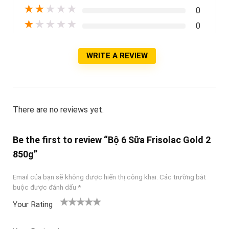
★
★
★
★
★
0
★
★
★
★
★
0
WRITE A REVIEW
There are no reviews yet.
Be the first to review “Bộ 6 Sữa Frisolac Gold 2
850g”
Email của bạn sẽ không được hiển thị công khai.
Các trường bắt
buộc được đánh dấu
*
Your Rating
1
2
3 trên
4 trên 5
5 trên 5
tr
trên
5 sao
sao
sao