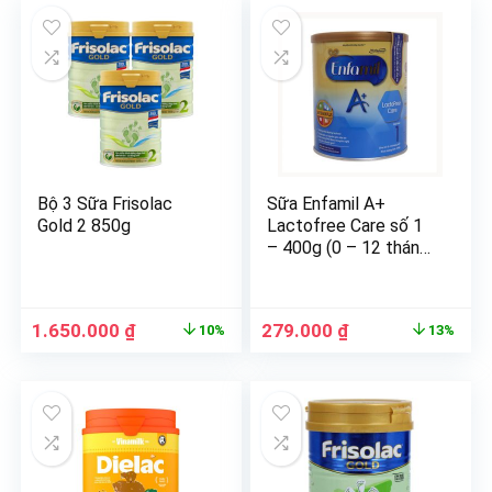
Bộ 3 Sữa Frisolac
Sữa Enfamil A+
Gold 2 850g
Lactofree Care số 1
– 400g (0 – 12 tháng)
(tạm hết hàng)
1.650.000
₫
279.000
₫
10%
13%