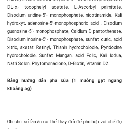
DL-α- tocophelyl acetate. L-Ascorbyl palmitate,
Disodium uridine-5’- monophosphate, nicotinamide, Kali
hydroxyt, adenosine-5’-monophosphoric acid , Disodium
guanosine-5’- monophosphate, Caldium D pantothenate,
Disodium inosine-5’- monophosphate, sunfat curic, acid
xitric, axetat Retinyl, Thianin hydrocholodie, Pyridoxine
hydrocholodie, Sunfat Mangan, acid Folic, Kali lođua,
Natri Selen, Phytomenadione, D-Biotin, Vitamin D2.
Bảng hướng dẫn pha sữa (1 muỗng gạt ngang
khoảng 5g)
Ghi chú: số lần ăn có thể thay đổi để phù hợp với chế độ