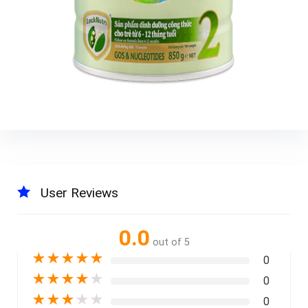
User Reviews
0.0
out of 5
★
★
★
★
★
0
★
★
★
★
★
0
★
★
★
★
★
0