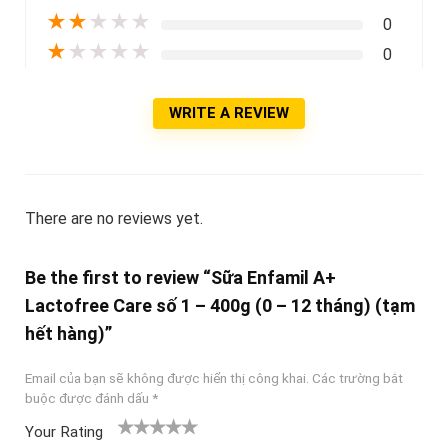
★
★
★
★
★
0
★
★
★
★
★
0
WRITE A REVIEW
There are no reviews yet.
Be the first to review “Sữa Enfamil A+
Lactofree Care số 1 – 400g (0 – 12 tháng) (tạm
hết hàng)”
Email của bạn sẽ không được hiển thị công khai.
Các trường bắt
buộc được đánh dấu
*
Your Rating
1
2
3 trên
4 trên 5
5 trên 5