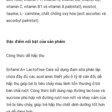
vitamin C, vitamin B1 và vitamin A palmitat), inositol,
taurine, L- carnitine, chất chống oxy hóa (axít ascorbic và
ascorbyl palmitat).
Đặc điểm nổi bật của sản phẩm
Công thức dễ hấp thu
Enfamil A+ LactoFree Care sử dụng đạm sữa phân lập
chứa đầy đủ các acid amin thiết yếu ở tỷ lệ cân đối, dễ
hấp thụ giúp bé bị tiêu chảy mau lành tổn thương ở bờ
bàn chải ruột. Công thức bất dung nạp đường lactose và
sucrose phù hợp với đường ruột non nớt và nhạy cảm của
trẻ bị tiêu chảy, giúp trẻ hấp thu chất dinh dưỡng tốt hơn
và dễ dàng hơn.