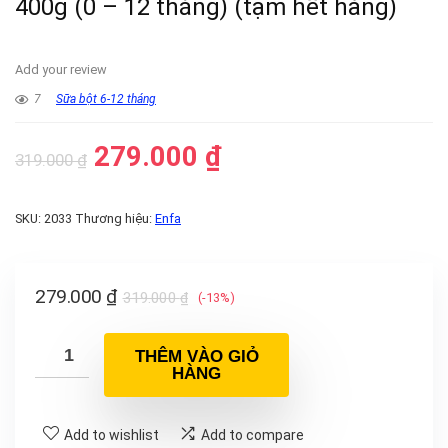
400g (0 – 12 tháng) (tạm hết hàng)
Add your review
7
Sữa bột 6-12 tháng
279.000
₫
319.000
₫
SKU:
2033
Thương hiệu:
Enfa
279.000
₫
319.000
₫
(-13%)
THÊM VÀO GIỎ
HÀNG
Add to wishlist
Add to compare