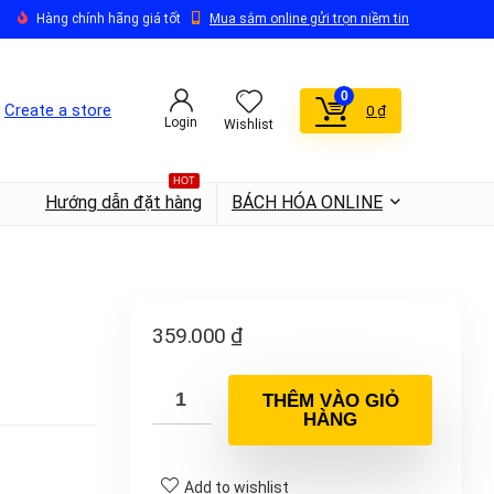
Hàng chính hãng giá tốt
Mua sắm online gửi trọn niềm tin
0
Create a store
0
₫
Login
Wishlist
HOT
Hướng dẫn đặt hàng
BÁCH HÓA ONLINE
359.000
₫
THÊM VÀO GIỎ
HÀNG
Add to wishlist