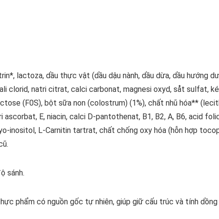
rin*, lactoza, dầu thực vật (dầu dậu nành, dầu dừa, dầu hướng d
ali clorid, natri citrat, calci carbonat, magnesi oxyd, såt sulfat, 
fructose (F0S), bột sữa non (colostrum) (1%), chất nhũ hóa** (leci
i ascorbat, E, niacin, calci D-pantothenat, B1, B2, A, B6, acid folic,
-inositol, L-Carnitin tartrat, chất chống oxy hóa (hỗn hợp toco
cũ.
độ sánh.
 thực phẩm có nguồn gốc tự nhiên, giúp giữ cấu trúc và tính dồn