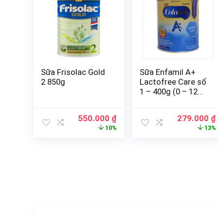
Sữa Frisolac Gold
Sữa Enfamil A+
2 850g
Lactofree Care số
1 – 400g (0 – 12
tháng) (tạm hết
hàng)
550.000
₫
279.000
₫
10%
13%