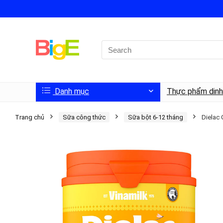
Danh mục
Thực phẩm din
Trang chủ
Sữa công thức
Sữa bột 6-12 tháng
Dielac