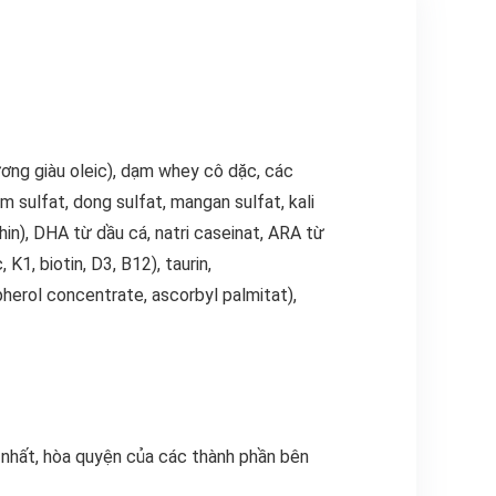
ương giàu oleic), dạm whey cô dặc, các
kém sulfat, dong sulfat, mangan sulfat, kali
thin), DHA từ dầu cá, natri caseinat, ARA từ
 K1, biotin, D3, B12), taurin,
pherol concentrate, ascorbyl palmitat),
g nhất, hòa quyện của các thành phần bên