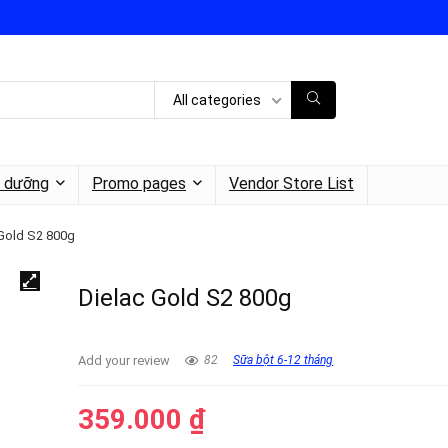
All categories
h dưỡng
Promo pages
Vendor Store List
 Gold S2 800g
Dielac Gold S2 800g
Add your review
82
Sữa bột 6-12 tháng
359.000
₫