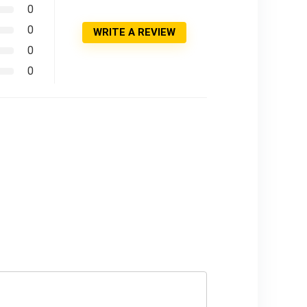
0
0
WRITE A REVIEW
0
0