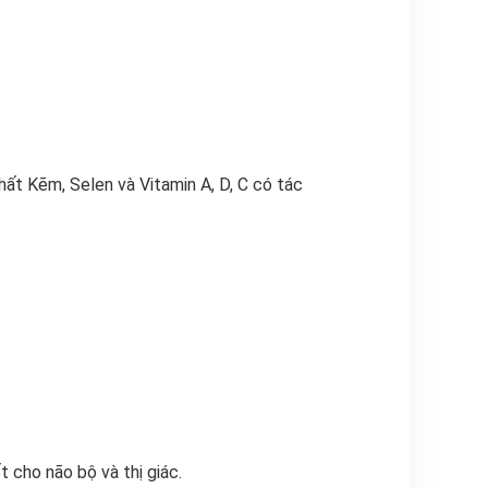
ất Kẽm, Selen và Vitamin A, D, C có tác
t cho não bộ và thị giác.