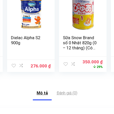
Dielac Alpha S2
Sữa Snow Brand
900g
số 0 Nhật 820g (0
– 12 tháng) (Có
quà)
350.000
₫
276.000
₫
29%
Mô tả
Đánh giá (0)