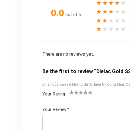
★
★
★
★
★
0.0
★
★
★
★
★
out of 5
★
★
★
★
★
★
★
★
★
★
There are no reviews yet.
Be the first to review “Dielac Gold S
Email của bạn sẽ không được hiển thị công khai.
Cá
Your Rating
1
2
3 trên
4 trên 5
5 trên 5
tr
trên
5 sao
sao
sao
Your Review
*
ê
5
n
sao