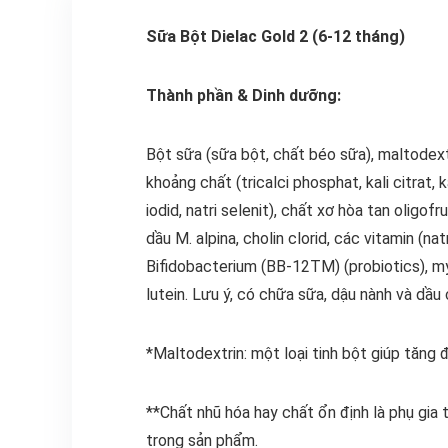
Sữa Bột Dielac Gold 2 (6-12 tháng)
Thành phần & Dinh dưỡng:
Bột sữa (sữa bột, chất béo sữa), maltodext
khoảng chất (tricalci phosphat, kali citrat, k
iodid, natri selenit), chất xơ hòa tan oligo
dầu M. alpina, cholin clorid, các vitamin (natr
Bifidobacterium (BB-12TM) (probiotics), myo
lutein. Lưu ý, có chữa sữa, dậu nành và dầu 
*Maltodextrin: một loại tinh bột giúp tăng 
**Chất nhũ hóa hay chất ổn định là phụ gia
trong sản phẩm.