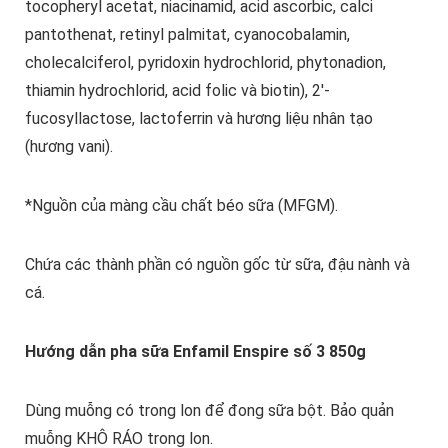
tocopheryl acetat, niacinamid, acid ascorbic, calci
pantothenat, retinyl palmitat, cyanocobalamin,
cholecalciferol, pyridoxin hydrochlorid, phytonadion,
thiamin hydrochlorid, acid folic và biotin), 2'-
fucosyllactose, lactoferrin và hương liệu nhân tạo
(hương vani).
*Nguồn của màng cầu chất béo sữa (MFGM).
Chứa các thành phần có nguồn gốc từ sữa, đậu nành và
cá.
Hướng dẫn pha sữa Enfamil Enspire số 3 850g
Dùng muỗng có trong lon để đong sữa bột. Bảo quản
muỗng KHÔ RÁO trong lon.