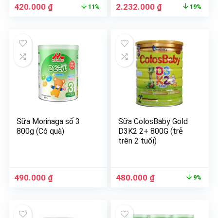
420.000
₫
2.232.000
₫
11%
19%
Sữa Morinaga số 3
Sữa ColosBaby Gold
800g (Có quà)
D3K2 2+ 800G (trẻ
trên 2 tuổi)
490.000
₫
480.000
₫
9%