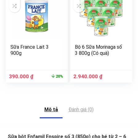
Sữa France Lait 3
Bộ 6 Sữa Morinaga số
900g
3 800g (Có quà)
390.000
₫
2.940.000
₫
20%
Mô tả
Đánh giá (0)
Sữa bột Enfamil Enspire số 3 (850g) cho bé từ 2 – 6