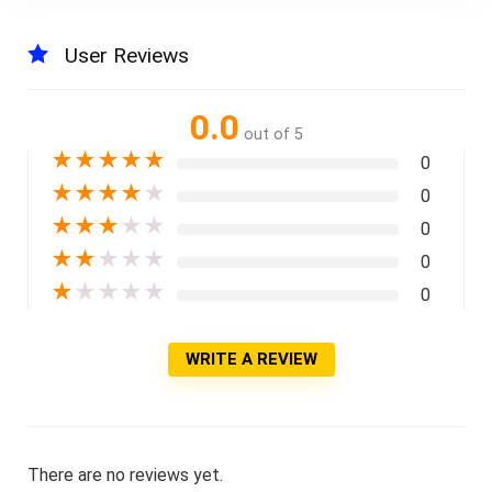
User Reviews
0.0
out of 5
★
★
★
★
★
0
★
★
★
★
★
0
★
★
★
★
★
0
★
★
★
★
★
0
★
★
★
★
★
0
WRITE A REVIEW
There are no reviews yet.