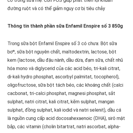
có trong sữa mẹ. Còn FOS giúp phát triển lợi khuẩn
đường ruột và có thể giảm nguy cơ bị tiêu chảy
Thông tin thành phần sữa Enfamil Enspire số 3 850g
Trong sữa bột Enfamil Enspire số 3 có chưa: Bột sữa
bơ*, sữa bột nguyên chất, maltodextrin, lactose, bột
kem (lactose, dầu đậu nành, dầu dừa, đạm sữa, chất nhũ
hóa mono và diglycerid của các acid béo, tri-kali citrat,
di-kali hydro phosphat, ascorbyl palmitat, tocopherol),
oligofructose, sữa bột tách béo, các khoáng chất (calci
cacbonat, tri-calci phosphat, magnesi phosphat, sắt
sulphat, natri citrat, kali citrat, kẽm sulphat, mangan
sulphat, đồng sulphat, kali iodid và natri selenit), dầu cá
là nguồn cung cấp acid docosahexaenoic (DHA), sirô mật
bắp, các vitamin (cholin bitartrat, natri ascorbat, alpha-