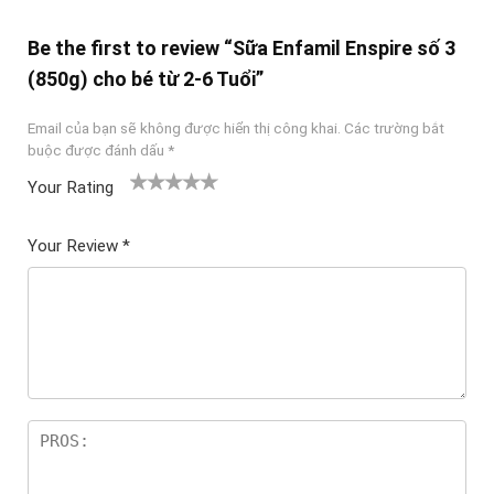
Be the first to review “Sữa Enfamil Enspire số 3
(850g) cho bé từ 2-6 Tuổi”
Email của bạn sẽ không được hiển thị công khai.
Các trường bắt
buộc được đánh dấu
*
Your Rating
1
2
3 trên
4 trên 5
5 trên 5
tr
trên
5 sao
sao
sao
Your Review
*
ê
5
n
sao
5
sa
o