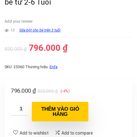
bé từ 2-6 Tuổi
Add your review
13
Sữa bột cho bé trên 3 tuổi
796.000
₫
830.000
₫
SKU:
25360
Thương hiệu:
Enfa
796.000
₫
830.000
₫
(-4%)
THÊM VÀO GIỎ
HÀNG
Add to wishlist
Add to compare