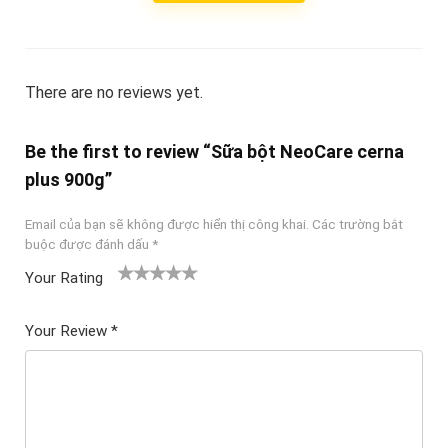
There are no reviews yet.
Be the first to review “Sữa bột NeoCare cerna
plus 900g”
Email của bạn sẽ không được hiển thị công khai.
Các trường bắt
buộc được đánh dấu
*
Your Rating
1
2
3 trên
4 trên 5
5 trên 5
tr
trên
5 sao
sao
sao
Your Review
*
ê
5
n
sao
5
sa