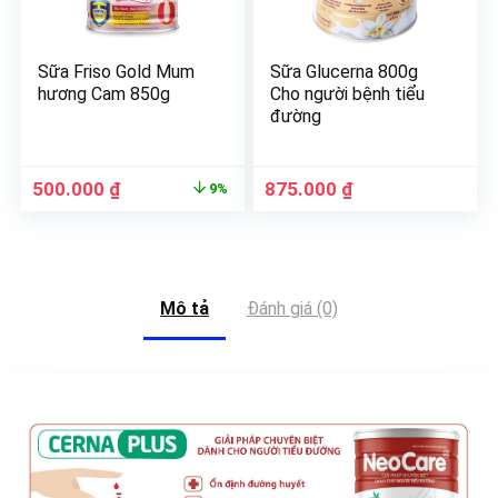
Sữa Friso Gold Mum
Sữa Glucerna 800g
hương Cam 850g
Cho người bệnh tiểu
đường
500.000
₫
875.000
₫
9%
Mô tả
Đánh giá (0)