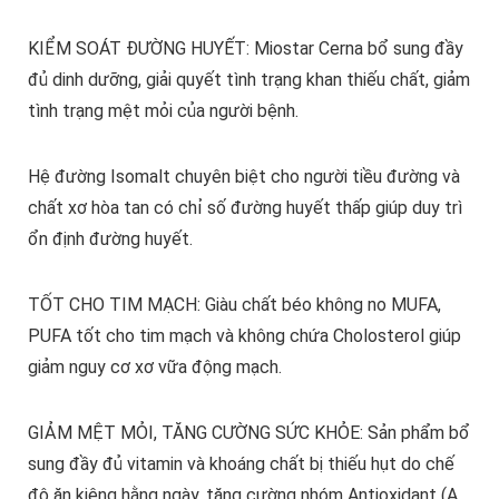
KIỂM SOÁT ĐƯỜNG HUYẾT: Miostar Cerna bổ sung đầy
đủ dinh dưỡng, giải quyết tình trạng khan thiếu chất, giảm
tình trạng mệt mỏi của người bệnh.
Hệ đường Isomalt chuyên biệt cho người tiều đường và
chất xơ hòa tan có chỉ số đường huyết thấp giúp duy trì
ổn định đường huyết.
TỐT CHO TIM MẠCH: Giàu chất béo không no MUFA,
PUFA tốt cho tim mạch và không chứa Cholosterol giúp
giảm nguy cơ xơ vữa động mạch.
GIẢM MỆT MỎI, TĂNG CƯỜNG SỨC KHỎE: Sản phẩm bổ
sung đầy đủ vitamin và khoáng chất bị thiếu hụt do chế
độ ăn kiêng hằng ngày, tăng cường nhóm Antioxidant (A,