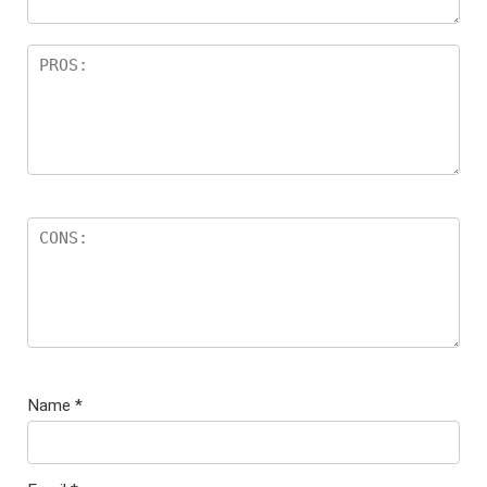
o
Name
*