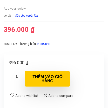
Add your review
26
Sữa cho người lớn
396.000
₫
SKU:
2476
Thương hiệu:
NeoCare
396.000
₫
THÊM VÀO GIỎ
HÀNG
Add to wishlist
Add to compare