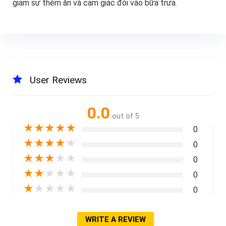
giảm sự thèm ăn và cảm giác đói vào bữa trưa.
User Reviews
0.0
out of 5
★
★
★
★
★
0
★
★
★
★
★
0
★
★
★
★
★
0
★
★
★
★
★
0
★
★
★
★
★
0
WRITE A REVIEW