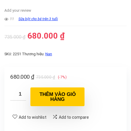
Add your review
11
Sữa bột cho bé trên 3 tuổi
680.000
₫
735.000
₫
SKU:
2251
Thương hiệu:
Nan
680.000
₫
735.000
₫
(-7%)
THÊM VÀO GIỎ
HÀNG
Add to wishlist
Add to compare