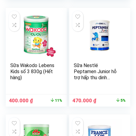
Sữa Wakodo Lebens
Sữa Nestlé
Kids số 3 830g (Hết
Peptamen Junior hỗ
hàng)
trợ hấp thu dinh
dưỡng, miễn dịch
đường tiêu hóa
(400g)
400.000
₫
470.000
₫
11%
5%