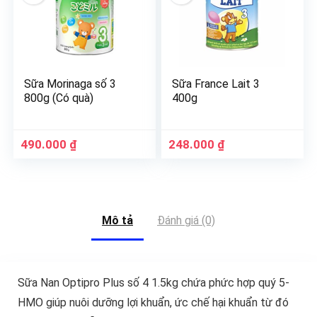
Sữa Morinaga số 3
Sữa France Lait 3
800g (Có quà)
400g
490.000
₫
248.000
₫
Mô tả
Đánh giá (0)
Sữa Nan Optipro Plus số 4 1.5kg chứa phức hợp quý 5-
HMO giúp nuôi dưỡng lợi khuẩn, ức chế hại khuẩn từ đó