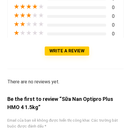
★
★
★
★
★
0
★
★
★
★
★
0
★
★
★
★
★
0
★
★
★
★
★
0
WRITE A REVIEW
There are no reviews yet.
Be the first to review “Sữa Nan Optipro Plus
HMO 4 1.5kg”
Email của bạn sẽ không được hiển thị công khai.
Các trường bắt
buộc được đánh dấu
*