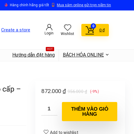
Hàng chính hãng giá tốt
Mua sắm online gửi trọn niềm tin
0
Create a store
0
₫
Login
Wishlist
HOT
Hướng dẫn đặt hàng
BÁCH HÓA ONLINE
o cấp –
872.000
₫
956.000
₫
(-9%)
THÊM VÀO GIỎ
HÀNG
Add to wishlist