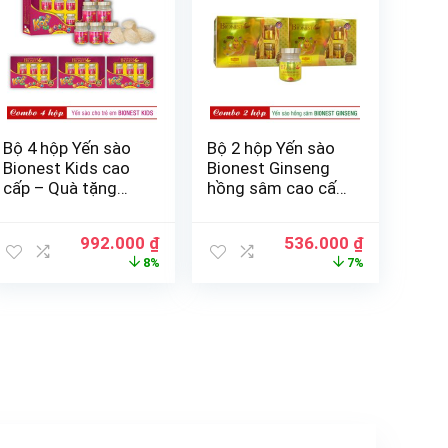
Bộ 4 hộp Yến sào
Bộ 2 hộp Yến sào
Bionest Kids cao
Bionest Ginseng
cấp – Quà tặng
hồng sâm cao cấp
cho bé biếng ăn 6
– hộp quà tặng 6
lọ
lọ
992.000
₫
536.000
₫
8%
7%