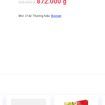
872.000
₫
956.000
₫
SKU:
2142
Thương hiệu:
Bionest