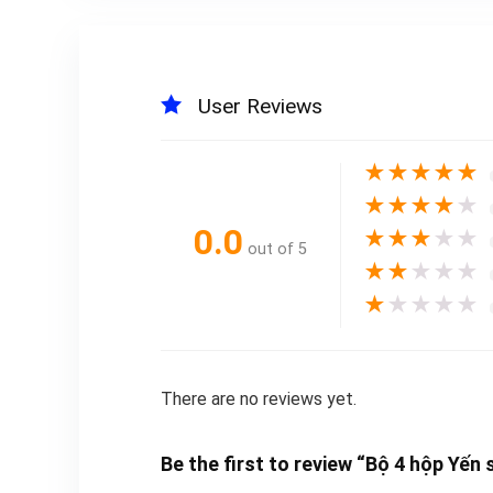
User Reviews
★
★
★
★
★
★
★
★
★
★
0.0
★
★
★
★
★
out of 5
★
★
★
★
★
★
★
★
★
★
There are no reviews yet.
Be the first to review “Bộ 4 hộp Yến 