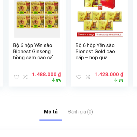
Bộ 6 hộp Yến sào
Bộ 6 hộp Yến sào
Bionest Ginseng
Bionest Gold cao
hồng sâm cao cấp
cấp – hộp quà
– hộp tiết kiệm 6
tặng 6 lọ
lọ
1.488.000
₫
1.428.000
₫
8%
8%
Mô tả
Đánh giá (0)