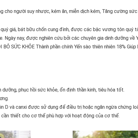
g cho người suy nhược, kém ăn, miễn dịch kém, Tăng cường sức
 quý giá, bát bữu chốn cung đình, được các bậc vương tôn quý tộc
e. Ngày nay, được nghiên cứu bởi các chuyên gia dinh dưỡng về
 BỒI BỎ SỨC KHỎE Thành phần chính Yến sào thiên nhiên 18% Giúp 
 dưỡng, phục hồi sức khỏe, ổn định thần kinh, tiêu hóa tốt.
ơng.
min D và canxi được sử dụng để điều trị hoặc ngăn ngừa chứng lo
cần thiết cho cơ thể phù hợp với hoạt động của cơ thể.