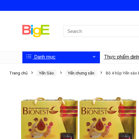
Danh mục
Thực phẩm din
Trang chủ
Yến Sào
Yến chưng sãn
Bộ 4 hộp Yến sào B