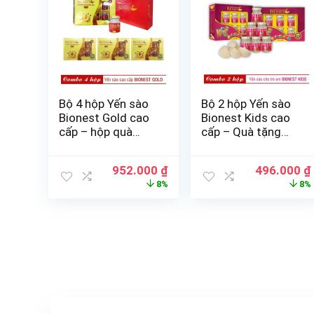
Bộ 4 hộp Yến sào
Bộ 2 hộp Yến sào
Bionest Gold cao
Bionest Kids cao
cấp – hộp quà
cấp – Quà tặng
tặng 6 lọ
cho bé biếng ăn 6
lọ
952.000
₫
496.000
₫
8%
8%