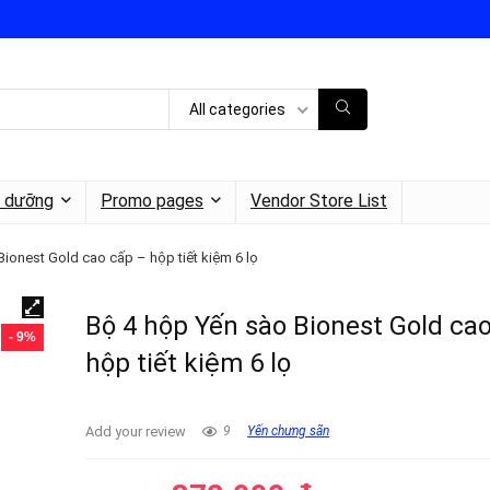
All categories
h dưỡng
Promo pages
Vendor Store List
ionest Gold cao cấp – hộp tiết kiệm 6 lọ
Bộ 4 hộp Yến sào Bionest Gold ca
- 9%
hộp tiết kiệm 6 lọ
Add your review
9
Yến chưng sãn