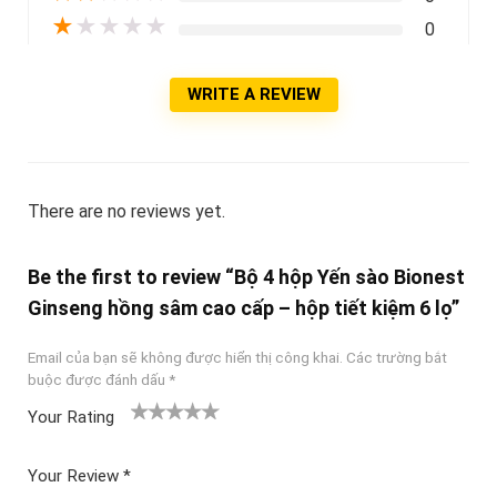
★
★
★
★
★
0
WRITE A REVIEW
There are no reviews yet.
Be the first to review “Bộ 4 hộp Yến sào Bionest
Ginseng hồng sâm cao cấp – hộp tiết kiệm 6 lọ”
Email của bạn sẽ không được hiển thị công khai.
Các trường bắt
buộc được đánh dấu
*
Your Rating
1
2
3 trên
4 trên 5
5 trên 5
tr
trên
5 sao
sao
sao
Your Review
*
ê
5