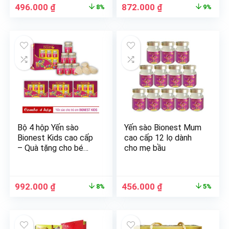
496.000
₫
872.000
₫
8%
9%
Bộ 4 hộp Yến sào
Yến sào Bionest Mum
Bionest Kids cao cấp
cao cấp 12 lọ dành
– Quà tặng cho bé
cho mẹ bầu
biếng ăn 6 lọ
992.000
₫
456.000
₫
8%
5%