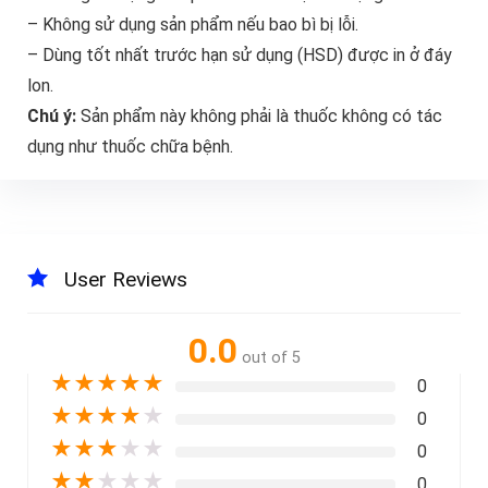
– Không sử dụng sản phẩm nếu bao bì bị lỗi.
– Dùng tốt nhất trước hạn sử dụng (HSD) được in ở đáy
lon.
Chú ý:
Sản phẩm này không phải là thuốc không có tác
dụng như thuốc chữa bệnh.
User Reviews
0.0
out of 5
★
★
★
★
★
0
★
★
★
★
★
0
★
★
★
★
★
0
★
★
★
★
★
0