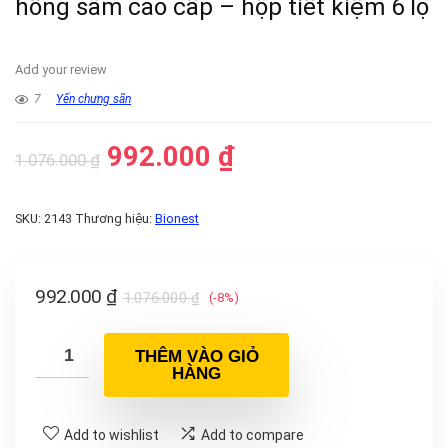
hồng sâm cao cấp – hộp tiết kiệm 6 lọ
Add your review
7
Yến chưng sãn
992.000
₫
1.076.000
₫
SKU:
2143
Thương hiệu:
Bionest
992.000
₫
1.076.000
₫
(-8%)
THÊM VÀO GIỎ
HÀNG
Add to wishlist
Add to compare