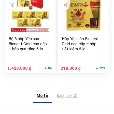
Bộ 6 hộp Yến sào
Hộp Yến sào Bionest
Bionest Gold cao cấp
Gold cao cấp – hộp
– hộp quà tặng 6 lọ
tiết kiệm 6 lọ
1.428.000
₫
218.000
₫
8%
12%
Mô tả
Đánh giá (0)