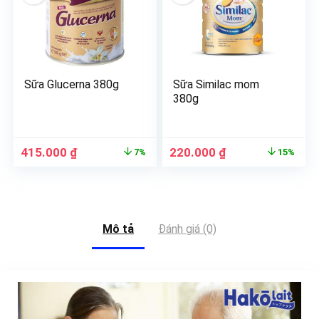
Sữa Glucerna 380g
Sữa Similac mom
380g
415.000
₫
220.000
₫
7%
15%
Mô tả
Đánh giá (0)