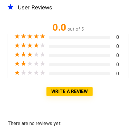
User Reviews
0.0
out of 5
★
★
★
★
★
0
★
★
★
★
★
0
★
★
★
★
★
0
★
★
★
★
★
0
★
★
★
★
★
0
WRITE A REVIEW
There are no reviews yet.