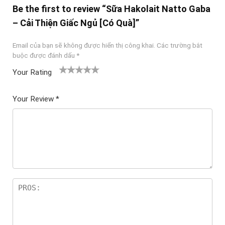
Be the first to review “Sữa Hakolait Natto Gaba
– Cải Thiện Giấc Ngủ [Có Quà]”
Email của bạn sẽ không được hiển thị công khai.
Các trường bắt
buộc được đánh dấu
*
Your Rating
1
2
3 trên
4 trên 5
5 trên 5
tr
trên
5 sao
sao
sao
Your Review
*
ê
5
n
sao
5
sa
o