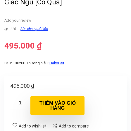
Giấc Ngủ [Có Quà]
Add your review
116
Sữa cho người lớn
495.000
₫
SKU:
130280
Thương hiệu:
HakoLait
495.000
₫
THÊM VÀO GIỎ
HÀNG
Add to wishlist
Add to compare