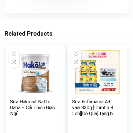
Related Products
Sữa Hakolait Natto
Sữa Enfamama A+
Gaba – Cải Thiện Giấc
vani 830g [Combo 4
Ngủ
Lon][Có Quà] tặng bộ
bàn ăn cao cấp